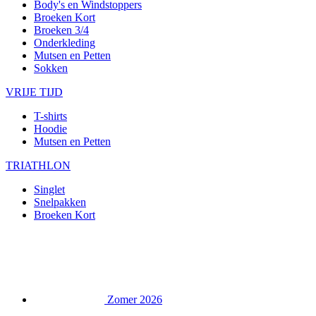
Body's en Windstoppers
Broeken Kort
Broeken 3/4
Onderkleding
Mutsen en Petten
Sokken
VRIJE TIJD
T-shirts
Hoodie
Mutsen en Petten
TRIATHLON
Singlet
Snelpakken
Broeken Kort
Zomer 2026