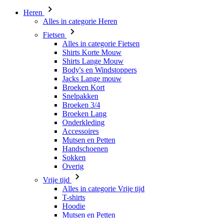
Heren
Alles in categorie Heren
Fietsen
Alles in categorie Fietsen
Shirts Korte Mouw
Shirts Lange Mouw
Body's en Windstoppers
Jacks Lange mouw
Broeken Kort
Snelpakken
Broeken 3/4
Broeken Lang
Onderkleding
Accessoires
Mutsen en Petten
Handschoenen
Sokken
Overig
Vrije tijd
Alles in categorie Vrije tijd
T-shirts
Hoodie
Mutsen en Petten