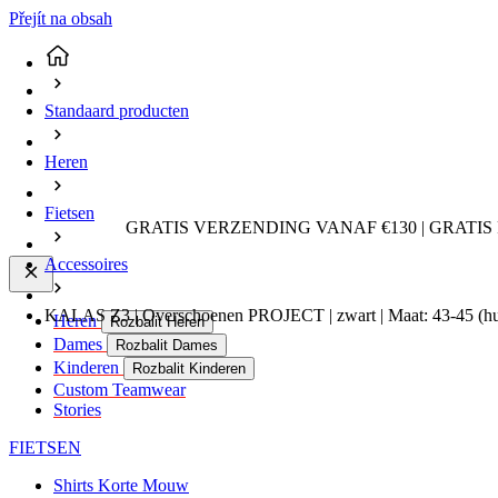
Přejít na obsah
Standaard producten
Heren
Fietsen
GRATIS VERZENDING VANAF €130 | GRATIS
Accessoires
KALAS Z3 | Overschoenen PROJECT | zwart | Maat: 43-45
(h
Heren
Rozbalit Heren
Dames
Rozbalit Dames
Kinderen
Rozbalit Kinderen
Custom Teamwear
Stories
FIETSEN
Shirts Korte Mouw