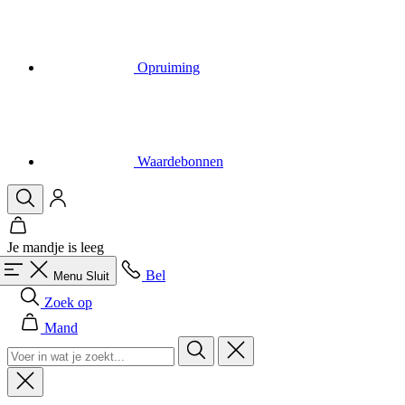
Opruiming
Waardebonnen
Je mandje is leeg
Bel
Menu
Sluit
Zoek op
Mand