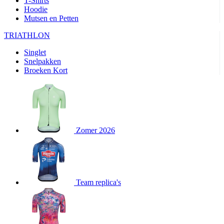
T-Shirts
product[80000905]
www.kalas.nl
1 jaar
Hoodie
Mutsen en Petten
product[80000903]
www.kalas.nl
1 jaar
product[80001034]
www.kalas.nl
1 jaar
TRIATHLON
product[80000951]
www.kalas.nl
1 jaar
Singlet
Snelpakken
product[80000046]
www.kalas.nl
1 jaar
Broeken Kort
product[24257]
www.kalas.nl
1 jaar
product[80001010]
www.kalas.nl
1 jaar
product[24293]
www.kalas.nl
1 jaar
product[80000922]
www.kalas.nl
1 jaar
Zomer 2026
product[80002188]
www.kalas.nl
1 jaar
product[80000997]
www.kalas.nl
1 jaar
product[80002564]
www.kalas.nl
1 jaar
product[80000040]
www.kalas.nl
1 jaar
Team replica's
product[24128]
www.kalas.nl
1 jaar
product[24135]
www.kalas.nl
1 jaar
product[80002191]
www.kalas.nl
1 jaar