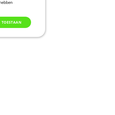
 hebben
S TOESTAAN
Niet
geclassificeerd
d
elding en
m een sessie-
eren