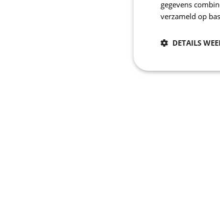
gegevens combiner
verzameld op bas
DETAILS WE
Noodzakelijk
Strikt noodzakelijke
accountbeheer. De we
Naam
laravel_session