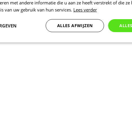
en met andere informatie die u aan ze heeft verstrekt of die ze
is van uw gebruik van hun services.
Lees verder
ERGEVEN
ALLES AFWIJZEN
ALLE
Statistieken
Marketing
Functioneel
Noodzakelijk
Statistieken
Marketing
Functioneel
Niet geclassificeer
 cookies maken de kernfunctionaliteiten van de website mogelijk, zoals gebruikersaanm
bsite kan niet goed worden gebruikt zonder de strikt noodzakelijke cookies.
Aanbieder
/
Vervaldatum
Omschrijving
Domein
1 dag
Intern gebruikt laravel laravel_session o
Laravel LLC
instantie voor een gebruiker te identific
www.kalas.nl