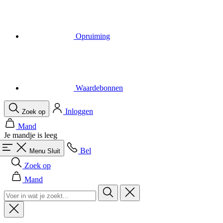
Waardebonnen
Inloggen
Zoek op
Mand
Je mandje is leeg
Bel
Menu
Sluit
Zoek op
Mand
Heren
Alles in categorie Heren
Fietsen