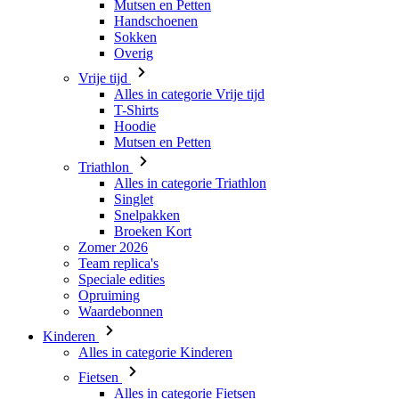
Vrije tijd
Alles in categorie Vrije tijd
T-Shirts
Hoodie
Mutsen en Petten
Triathlon
Alles in categorie Triathlon
Singlet
Snelpakken
Broeken Kort
Zomer 2026
Team replica's
Speciale edities
Opruiming
Waardebonnen
Kinderen
Alles in categorie Kinderen
Fietsen
Alles in categorie Fietsen
Shirts Korte Mouw
Shirts Lange Mouw
Jacks Lange Mouw
Broeken Kort
Broeken Lang