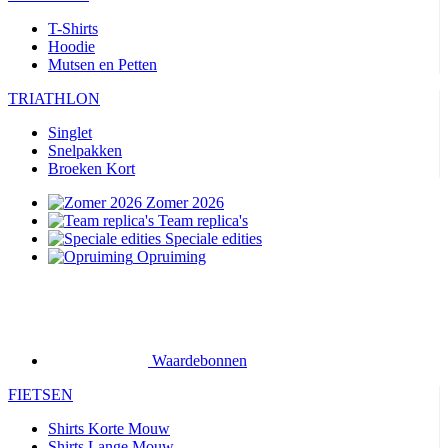
T-Shirts
Hoodie
Mutsen en Petten
TRIATHLON
Singlet
Snelpakken
Broeken Kort
Zomer 2026
Team replica's
Speciale edities
Opruiming
Waardebonnen
FIETSEN
Shirts Korte Mouw
Shirts Lange Mouw
Jacks Lange Mouw
Broeken Kort
Broeken Lang
Accessoires