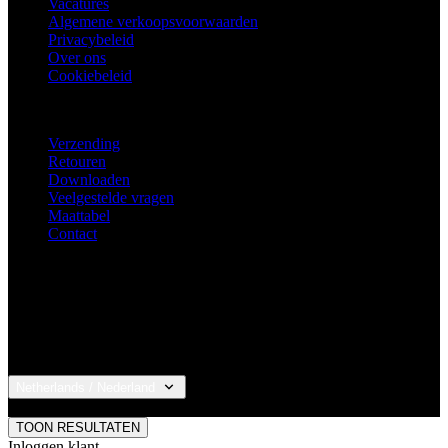
KLANTENSERVICE
Verzending
Retouren
Downloaden
Veelgestelde vragen
Maattabel
Contact
Netherlands / Nederland
© 2026 KALAS Sportswear
TOON RESULTATEN
Inloggen klant
Sluit
E-mail
Wachtwoord