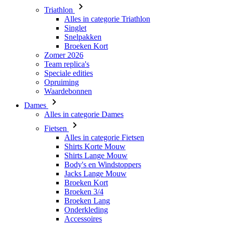
Broeken Kort
Zomer 2026
Team replica's
Speciale edities
Opruiming
Waardebonnen
Dames
Alles in categorie Dames
Fietsen
Alles in categorie Fietsen
Shirts Korte Mouw
Shirts Lange Mouw
Body's en Windstoppers
Jacks Lange Mouw
Broeken Kort
Broeken 3/4
Broeken Lang
Onderkleding
Accessoires
Mutsen en Petten
Handschoenen
Sokken
Overig