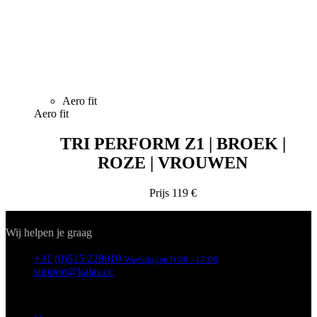
Aero fit
Aero fit
TRI PERFORM Z1 | BROEK |
ROZE | VROUWEN
Prijs
119 €
Contact
Wij helpen je graag
+31 (0)515 228010
Weekdagen 9:00 - 17:00
support@kalas.cc
INFORMATIE
Vacatures
Algemene verkoopsvoorwaarden
Privacybeleid
Over ons
Cookiebeleid