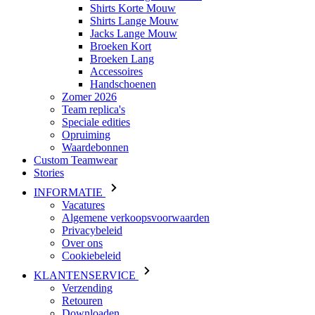
Accessoires
Handschoenen
Zomer 2026
Team replica's
Speciale edities
Opruiming
Waardebonnen
Custom Teamwear
Stories
INFORMATIE
Vacatures
Algemene verkoopsvoorwaarden
Privacybeleid
Over ons
Cookiebeleid
KLANTENSERVICE
Verzending
Retouren
Downloaden
Veelgestelde vragen
Maattabel
Contact
Inloggen