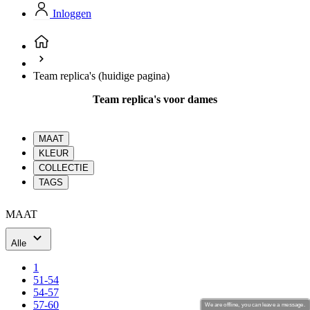
product[80000994]
www.kalas.nl
1 jaar
Inloggen
product[24231]
www.kalas.nl
1 jaar
product[80001000]
www.kalas.nl
1 jaar
product[80000520]
www.kalas.nl
1 jaar
Team replica's
(huidige pagina)
product[24169]
www.kalas.nl
1 jaar
Team replica's voor dames
product[80002337]
www.kalas.nl
1 jaar
product[80000013]
www.kalas.nl
1 jaar
MAAT
product[24170]
www.kalas.nl
1 jaar
KLEUR
COLLECTIE
product[80001009]
www.kalas.nl
1 jaar
TAGS
product[80000975]
www.kalas.nl
1 jaar
product[80001025]
www.kalas.nl
1 jaar
MAAT
product[80000917]
www.kalas.nl
1 jaar
Alle
product[80000043]
www.kalas.nl
1 jaar
1
product[24240]
www.kalas.nl
1 jaar
51-54
product[20000574]
www.kalas.nl
1 jaar
54-57
57-60
We are offline, you can leave a message.
product[24256]
www.kalas.nl
1 jaar