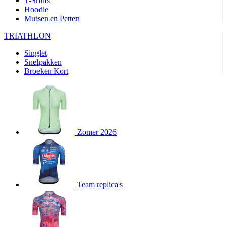
T-Shirts
product[80000905]
www.kalas.nl
1 jaar
Hoodie
Mutsen en Petten
product[80000903]
www.kalas.nl
1 jaar
product[80001034]
www.kalas.nl
1 jaar
TRIATHLON
product[80000951]
www.kalas.nl
1 jaar
Singlet
Snelpakken
product[80000046]
www.kalas.nl
1 jaar
Broeken Kort
product[24257]
www.kalas.nl
1 jaar
product[80001010]
www.kalas.nl
1 jaar
product[24293]
www.kalas.nl
1 jaar
product[80000922]
www.kalas.nl
1 jaar
Zomer 2026
product[80002188]
www.kalas.nl
1 jaar
product[80000997]
www.kalas.nl
1 jaar
product[80002564]
www.kalas.nl
1 jaar
product[80000040]
www.kalas.nl
1 jaar
Team replica's
product[24128]
www.kalas.nl
1 jaar
product[24135]
www.kalas.nl
1 jaar
product[80002191]
www.kalas.nl
1 jaar