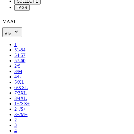
COLLECTIE
TAGS
MAAT
Alle
1
51-54
54-57
57-60
2/S
3/M
4/L
5/XL
6/XXL
7/3XL
8/4XL
1+/XS+
2+/S+
3+/M+
2
3
4