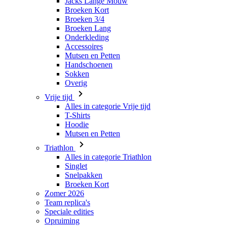
Jacks Lange Mouw
Broeken Kort
Broeken 3/4
Broeken Lang
Onderkleding
Accessoires
Mutsen en Petten
Handschoenen
Sokken
Overig
Vrije tijd
Alles in categorie Vrije tijd
T-Shirts
Hoodie
Mutsen en Petten
Triathlon
Alles in categorie Triathlon
Singlet
Snelpakken
Broeken Kort
Zomer 2026
Team replica's
Speciale edities
Opruiming