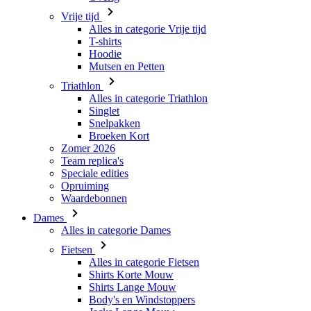
Vrije tijd
Alles in categorie Vrije tijd
T-shirts
Hoodie
Mutsen en Petten
Triathlon
Alles in categorie Triathlon
Singlet
Snelpakken
Broeken Kort
Zomer 2026
Team replica's
Speciale edities
Opruiming
Waardebonnen
Dames
Alles in categorie Dames
Fietsen
Alles in categorie Fietsen
Shirts Korte Mouw
Shirts Lange Mouw
Body's en Windstoppers