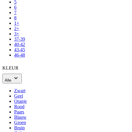
5
6
7
8
1+
2+
3+
37-39
40-42
43-45
46-48
KLEUR
Alle
Zwart
Geel
Oranje
Rood
Paars
Blauw
Groen
Bruin