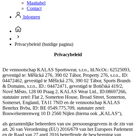
Maattabel
product[80000052]
www.kalas.nl
1 jaar
Contact
product[24537]
www.kalas.nl
1 jaar
Inloggen
product[24267]
www.kalas.nl
1 jaar
product[24150]
www.kalas.nl
1 jaar
product[80001002]
www.kalas.nl
1 jaar
Privacybeleid
(huidige pagina)
product[24249]
www.kalas.nl
1 jaar
Privacybeleid
product[80002567]
www.kalas.nl
1 jaar
product[24149]
www.kalas.nl
1 jaar
De vennootschap KALAS Sportswear, s.r.o., Id.Nr.Or.: 62525093,
product[80001030]
www.kalas.nl
1 jaar
gevestigd te: Měšická 276, 390 02 Tábor, Property 276, s.r.o., ID:
04472462, gevestigd te Měšická 276, 390 02 Tábor, Sports Brands
product[24355]
www.kalas.nl
1 jaar
& Domains, s.r.o., ID.: 04472471, gevestigd te Botičská 419/2,
product[20000856]
www.kalas.nl
1 jaar
Nové Město, 128 00 Praag 2, KALAS Wear Ltd., ID:08697266,
statutaire zetel: Flat 2, Somerton House, Broad Street, Somerton,
product[24273]
www.kalas.nl
1 jaar
Somerset, England, TA11 7ND en de vennootschap KALAS
Benelux Bvba, ID: BE 0549.775.709, statutaire zetel:
product[80000955]
www.kalas.nl
1 jaar
Bouwelsesteenweg 10 D 2560 Nijlen (hierna ook „KALAS“),
product[24376]
www.kalas.nl
1 jaar
als gezamenlijke beheerders van uw persoonsgegevens in de zin van
product[80001006]
www.kalas.nl
1 jaar
art. 26 van Verordening (EU) 2016/679 van het Europees Parlement
en de Raad van 27 april 2016 betreffende de bescherming van
product[80002348]
www.kalas.nl
1 jaar