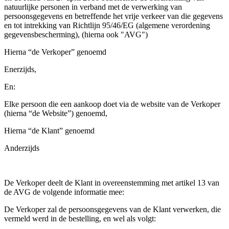
natuurlijke personen in verband met de verwerking van
product[80000925]
www.kalas.nl
1 jaar
persoonsgegevens en betreffende het vrije verkeer van die gegevens
en tot intrekking van Richtlijn 95/46/EG (algemene verordening
product[24105]
www.kalas.nl
1 jaar
gegevensbescherming), (hierna ook "AVG")
product[80002336]
www.kalas.nl
1 jaar
Hierna “de Verkoper” genoemd
product[24238]
www.kalas.nl
1 jaar
Enerzijds,
product[24377]
www.kalas.nl
1 jaar
En:
product[80000982]
www.kalas.nl
1 jaar
product[80002183]
www.kalas.nl
1 jaar
Elke persoon die een aankoop doet via de website van de Verkoper
(hierna “de Website”) genoemd,
product[80002347]
www.kalas.nl
1 jaar
Hierna “de Klant” genoemd
product[24368]
www.kalas.nl
1 jaar
product[80000924]
www.kalas.nl
1 jaar
Anderzijds
product[80000926]
www.kalas.nl
1 jaar
product[24153]
www.kalas.nl
1 jaar
De Verkoper deelt de Klant in overeenstemming met artikel 13 van
product[80002705]
www.kalas.nl
1 jaar
de AVG de volgende informatie mee:
product[80000990]
www.kalas.nl
1 jaar
De Verkoper zal de persoonsgegevens van de Klant verwerken, die
vermeld werd in de bestelling, en wel als volgt:
product[80000913]
www.kalas.nl
1 jaar