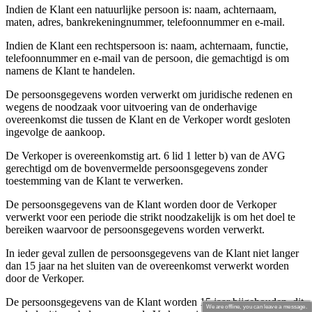
Indien de Klant een natuurlijke persoon is: naam, achternaam,
product[80000994]
www.kalas.nl
1 jaar
maten, adres, bankrekeningnummer, telefoonnummer en e-mail.
product[24231]
www.kalas.nl
1 jaar
Indien de Klant een rechtspersoon is: naam, achternaam, functie,
product[80001000]
www.kalas.nl
1 jaar
telefoonnummer en e-mail van de persoon, die gemachtigd is om
product[80000520]
www.kalas.nl
1 jaar
namens de Klant te handelen.
product[24169]
www.kalas.nl
1 jaar
De persoonsgegevens worden verwerkt om juridische redenen en
wegens de noodzaak voor uitvoering van de onderhavige
product[80002337]
www.kalas.nl
1 jaar
overeenkomst die tussen de Klant en de Verkoper wordt gesloten
product[80000013]
www.kalas.nl
1 jaar
ingevolge de aankoop.
product[24170]
www.kalas.nl
1 jaar
De Verkoper is overeenkomstig art. 6 lid 1 letter b) van de AVG
gerechtigd om de bovenvermelde persoonsgegevens zonder
product[80001009]
www.kalas.nl
1 jaar
toestemming van de Klant te verwerken.
product[80000975]
www.kalas.nl
1 jaar
De persoonsgegevens van de Klant worden door de Verkoper
product[80001025]
www.kalas.nl
1 jaar
verwerkt voor een periode die strikt noodzakelijk is om het doel te
bereiken waarvoor de persoonsgegevens worden verwerkt.
product[80000917]
www.kalas.nl
1 jaar
product[80000043]
www.kalas.nl
1 jaar
In ieder geval zullen de persoonsgegevens van de Klant niet langer
dan 15 jaar na het sluiten van de overeenkomst verwerkt worden
product[24240]
www.kalas.nl
1 jaar
door de Verkoper.
product[20000574]
www.kalas.nl
1 jaar
De persoonsgegevens van de Klant worden 15 jaar bijgehouden, dit
We are offline, you can leave a message.
product[24256]
www.kalas.nl
1 jaar