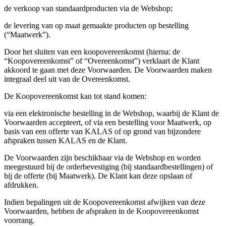
de verkoop van standaardproducten via de Webshop;
product[80000925]
www.kalas.nl
1 jaar
de levering van op maat gemaakte producten op bestelling
product[24105]
www.kalas.nl
1 jaar
(“Maatwerk”).
product[80002336]
www.kalas.nl
1 jaar
Door het sluiten van een koopovereenkomst (hierna: de
product[24238]
www.kalas.nl
1 jaar
“Koopovereenkomst” of “Overeenkomst”) verklaart de Klant
akkoord te gaan met deze Voorwaarden. De Voorwaarden maken
product[24377]
www.kalas.nl
1 jaar
integraal deel uit van de Overeenkomst.
product[80000982]
www.kalas.nl
1 jaar
De Koopovereenkomst kan tot stand komen:
product[80002183]
www.kalas.nl
1 jaar
via een elektronische bestelling in de Webshop, waarbij de Klant de
product[80002347]
www.kalas.nl
1 jaar
Voorwaarden accepteert, of via een bestelling voor Maatwerk, op
product[24368]
www.kalas.nl
1 jaar
basis van een offerte van KALAS of op grond van bijzondere
afspraken tussen KALAS en de Klant.
product[80000924]
www.kalas.nl
1 jaar
De Voorwaarden zijn beschikbaar via de Webshop en worden
product[80000926]
www.kalas.nl
1 jaar
meegestuurd bij de orderbevestiging (bij standaardbestellingen) of
product[24153]
www.kalas.nl
1 jaar
bij de offerte (bij Maatwerk). De Klant kan deze opslaan of
afdrukken.
product[80002705]
www.kalas.nl
1 jaar
Indien bepalingen uit de Koopovereenkomst afwijken van deze
product[80000990]
www.kalas.nl
1 jaar
Voorwaarden, hebben de afspraken in de Koopovereenkomst
product[80000913]
www.kalas.nl
1 jaar
voorrang.