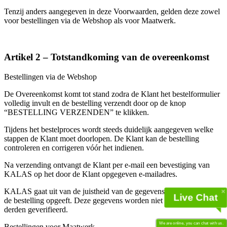
product[80000994]
www.kalas.nl
1 jaar
Tenzij anders aangegeven in deze Voorwaarden, gelden deze zowel
voor bestellingen via de Webshop als voor Maatwerk.
product[24231]
www.kalas.nl
1 jaar
product[80001000]
www.kalas.nl
1 jaar
product[80000520]
www.kalas.nl
1 jaar
Artikel 2 – Totstandkoming van de overeenkomst
product[24169]
www.kalas.nl
1 jaar
Bestellingen via de Webshop
product[80002337]
www.kalas.nl
1 jaar
De Overeenkomst komt tot stand zodra de Klant het bestelformulier
product[80000013]
www.kalas.nl
1 jaar
volledig invult en de bestelling verzendt door op de knop
product[24170]
www.kalas.nl
1 jaar
“BESTELLING VERZENDEN” te klikken.
product[80001009]
www.kalas.nl
1 jaar
Tijdens het bestelproces wordt steeds duidelijk aangegeven welke
stappen de Klant moet doorlopen. De Klant kan de bestelling
product[80000975]
www.kalas.nl
1 jaar
controleren en corrigeren vóór het indienen.
product[80001025]
www.kalas.nl
1 jaar
Na verzending ontvangt de Klant per e-mail een bevestiging van
product[80000917]
www.kalas.nl
1 jaar
KALAS op het door de Klant opgegeven e-mailadres.
product[80000043]
www.kalas.nl
1 jaar
KALAS gaat uit van de juistheid van de gegevens die de Klant in
Live Chat
product[24240]
www.kalas.nl
1 jaar
de bestelling opgeeft. Deze gegevens worden niet door KALAS bij
derden geverifieerd.
product[20000574]
www.kalas.nl
1 jaar
We are online, you can chat with us.
Bestellingen voor Maatwerk
product[24256]
www.kalas.nl
1 jaar