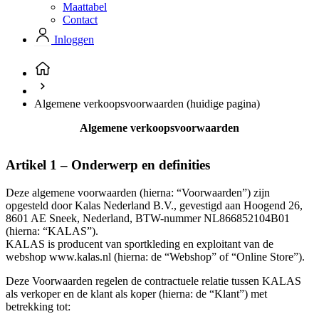
Maattabel
product[80000052]
www.kalas.nl
1 jaar
Contact
product[24537]
www.kalas.nl
1 jaar
Inloggen
product[24267]
www.kalas.nl
1 jaar
product[24150]
www.kalas.nl
1 jaar
product[80001002]
www.kalas.nl
1 jaar
Algemene verkoopsvoorwaarden
(huidige pagina)
product[24249]
www.kalas.nl
1 jaar
Algemene verkoopsvoorwaarden
product[80002567]
www.kalas.nl
1 jaar
product[24149]
www.kalas.nl
1 jaar
Artikel 1 – Onderwerp en definities
product[80001030]
www.kalas.nl
1 jaar
Deze algemene voorwaarden (hierna: “Voorwaarden”) zijn
product[24355]
www.kalas.nl
1 jaar
opgesteld door Kalas Nederland B.V., gevestigd aan Hoogend 26,
product[20000856]
www.kalas.nl
1 jaar
8601 AE Sneek, Nederland, BTW-nummer NL866852104B01
(hierna: “KALAS”).
product[24273]
www.kalas.nl
1 jaar
KALAS is producent van sportkleding en exploitant van de
product[80000955]
www.kalas.nl
1 jaar
webshop www.kalas.nl (hierna: de “Webshop” of “Online Store”).
product[24376]
www.kalas.nl
1 jaar
Deze Voorwaarden regelen de contractuele relatie tussen KALAS
als verkoper en de klant als koper (hierna: de “Klant”) met
product[80001006]
www.kalas.nl
1 jaar
betrekking tot:
product[80002348]
www.kalas.nl
1 jaar