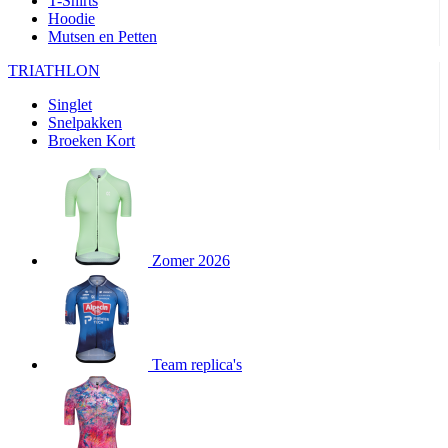
T-Shirts
product[80000905]
www.kalas.nl
1 jaar
Hoodie
Mutsen en Petten
product[80000903]
www.kalas.nl
1 jaar
product[80001034]
www.kalas.nl
1 jaar
TRIATHLON
product[80000951]
www.kalas.nl
1 jaar
Singlet
Snelpakken
product[80000046]
www.kalas.nl
1 jaar
Broeken Kort
product[24257]
www.kalas.nl
1 jaar
product[80001010]
www.kalas.nl
1 jaar
product[24293]
www.kalas.nl
1 jaar
product[80000922]
www.kalas.nl
1 jaar
Zomer 2026
product[80002188]
www.kalas.nl
1 jaar
product[80000997]
www.kalas.nl
1 jaar
product[80002564]
www.kalas.nl
1 jaar
product[80000040]
www.kalas.nl
1 jaar
Team replica's
product[24128]
www.kalas.nl
1 jaar
product[24135]
www.kalas.nl
1 jaar
product[80002191]
www.kalas.nl
1 jaar