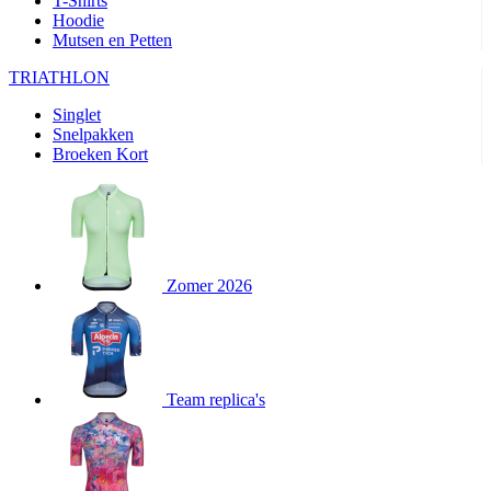
T-Shirts
product[80000905]
www.kalas.nl
1 jaar
Hoodie
Mutsen en Petten
product[80000903]
www.kalas.nl
1 jaar
product[80001034]
www.kalas.nl
1 jaar
TRIATHLON
product[80000951]
www.kalas.nl
1 jaar
Singlet
Snelpakken
product[80000046]
www.kalas.nl
1 jaar
Broeken Kort
product[24257]
www.kalas.nl
1 jaar
product[80001010]
www.kalas.nl
1 jaar
product[24293]
www.kalas.nl
1 jaar
product[80000922]
www.kalas.nl
1 jaar
Zomer 2026
product[80002188]
www.kalas.nl
1 jaar
product[80000997]
www.kalas.nl
1 jaar
product[80002564]
www.kalas.nl
1 jaar
product[80000040]
www.kalas.nl
1 jaar
Team replica's
product[24128]
www.kalas.nl
1 jaar
product[24135]
www.kalas.nl
1 jaar
product[80002191]
www.kalas.nl
1 jaar