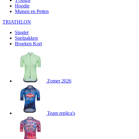
T-Shirts
product[80000905]
www.kalas.nl
1 jaar
Hoodie
Mutsen en Petten
product[80000903]
www.kalas.nl
1 jaar
product[80001034]
www.kalas.nl
1 jaar
TRIATHLON
product[80000951]
www.kalas.nl
1 jaar
Singlet
Snelpakken
product[80000046]
www.kalas.nl
1 jaar
Broeken Kort
product[24257]
www.kalas.nl
1 jaar
product[80001010]
www.kalas.nl
1 jaar
product[24293]
www.kalas.nl
1 jaar
product[80000922]
www.kalas.nl
1 jaar
Zomer 2026
product[80002188]
www.kalas.nl
1 jaar
product[80000997]
www.kalas.nl
1 jaar
product[80002564]
www.kalas.nl
1 jaar
product[80000040]
www.kalas.nl
1 jaar
Team replica's
product[24128]
www.kalas.nl
1 jaar
product[24135]
www.kalas.nl
1 jaar
product[80002191]
www.kalas.nl
1 jaar