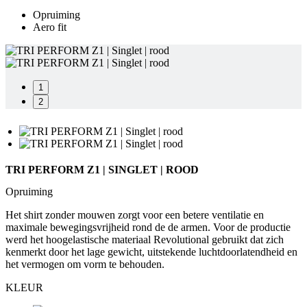
Opruiming
product[80000925]
www.kalas.nl
1 jaar
Aero fit
product[24105]
www.kalas.nl
1 jaar
product[80002336]
www.kalas.nl
1 jaar
product[24238]
www.kalas.nl
1 jaar
1
product[24377]
www.kalas.nl
1 jaar
2
product[80000982]
www.kalas.nl
1 jaar
product[80002183]
www.kalas.nl
1 jaar
product[80002347]
www.kalas.nl
1 jaar
TRI PERFORM Z1 | SINGLET | ROOD
product[24368]
www.kalas.nl
1 jaar
Opruiming
product[80000924]
www.kalas.nl
1 jaar
Het shirt zonder mouwen zorgt voor een betere ventilatie en
product[80000926]
www.kalas.nl
1 jaar
maximale bewegingsvrijheid rond de de armen. Voor de productie
product[24153]
www.kalas.nl
1 jaar
werd het hoogelastische materiaal Revolutional gebruikt dat zich
kenmerkt door het lage gewicht, uitstekende luchtdoorlatendheid en
product[80002705]
www.kalas.nl
1 jaar
het vermogen om vorm te behouden.
product[80000990]
www.kalas.nl
1 jaar
KLEUR
product[80000913]
www.kalas.nl
1 jaar