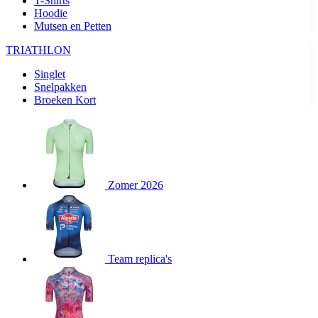
T-Shirts
product[80000905]
www.kalas.nl
1 jaar
Hoodie
Mutsen en Petten
product[80000903]
www.kalas.nl
1 jaar
product[80001034]
www.kalas.nl
1 jaar
TRIATHLON
product[80000951]
www.kalas.nl
1 jaar
Singlet
Snelpakken
product[80000046]
www.kalas.nl
1 jaar
Broeken Kort
product[24257]
www.kalas.nl
1 jaar
product[80001010]
www.kalas.nl
1 jaar
product[24293]
www.kalas.nl
1 jaar
product[80000922]
www.kalas.nl
1 jaar
Zomer 2026
product[80002188]
www.kalas.nl
1 jaar
product[80000997]
www.kalas.nl
1 jaar
product[80002564]
www.kalas.nl
1 jaar
product[80000040]
www.kalas.nl
1 jaar
Team replica's
product[24128]
www.kalas.nl
1 jaar
product[24135]
www.kalas.nl
1 jaar
product[80002191]
www.kalas.nl
1 jaar