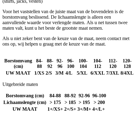
(shirts, jacks, vesten)
se
PHPSESSID
Sessie
C
Voor het vaststellen van de juiste maat van de bovendelen is de
PHP.net
ge
www.kalas.nl
borstomvang beslissend. De lichaamslengte is alleen een
ap
aanvullende waarde voor verlengde maten. Als u net tussen twee
ba
maten valt, kunt u het beste de grootste maat nemen.
ta
id
a
Als u niet zeker bent van de keuze van de maat, neem contact met
do
ons op, wij helpen u graag met de keuze van de maat.
wo
om
v
ge
Borstomvang
84-
88-
92-
96-
100-
104-
112-
120-
t
(cm)
88
92
96
100
104
112
120
128
He
g
UW MAAT
1/XS
2/S
3/M
4/L
5/XL
6/XXL
7/3XL
8/4XL
wi
g
n
Uitgebreide maten
wo
ka
Borstomvang (cm)
84-88
88-92
92-96
96-100
vo
e
Lichaamslengte (cm)
> 175
> 185
> 195
> 200
vo
UW MAAT
1+/XS+
2+/S+
3+/M+
4+/L+
b
ee
st
ge
pa
ipCountry
www.kalas.nl
1 jaar
Ge