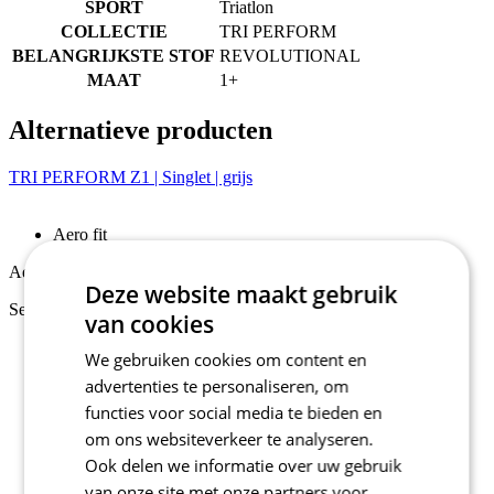
SPORT
Triatlon
COLLECTIE
TRI PERFORM
BELANGRIJKSTE STOF
REVOLUTIONAL
MAAT
1+
Alternatieve producten
TRI PERFORM Z1 | Singlet | grijs
Aero fit
Aero fit
Deze website maakt gebruik
Selecteer maat:
van cookies
2
We gebruiken cookies om content en
3
advertenties te personaliseren, om
4
5
functies voor social media te bieden en
6
om ons websiteverkeer te analyseren.
1+
Ook delen we informatie over uw gebruik
2+
van onze site met onze partners voor
3+