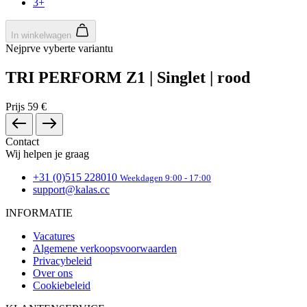
3+
In winkelwagen
Niet geclassificeerd
Nejprve vyberte variantu
TRI PERFORM Z1 | Singlet | rood
Prijs
59 €
Noodzakelijk
Statistieken
Marketing
Contact
Functioneel
Niet geclassificeerd
Wij helpen je graag
+31 (0)515 228010
Weekdagen 9:00 - 17:00
Strikt noodzakelijke cookies maken de
support@kalas.cc
kernfunctionaliteiten van de website mogelijk, zoals
gebruikersaanmelding en accountbeheer. De
website kan niet goed worden gebruikt zonder de
INFORMATIE
strikt noodzakelijke cookies.
Vacatures
Aanbieder
/
Algemene verkoopsvoorwaarden
Naam
Vervaldatum
O
Domein
Privacybeleid
Over ons
CookieScriptConsent
5 maanden 3
De
CookieScript
weken
wo
.kalas.nl
Cookiebeleid
do
Sc