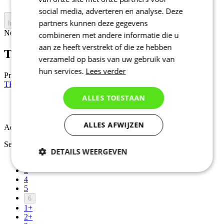
social media, adverteren en analyse. Deze
partners kunnen deze gegevens
In winkelwagen
Nejprve vyberte variantu
combineren met andere informatie die u
aan ze heeft verstrekt of die ze hebben
TRI PERFORM Z1 | Singlet | grijs
verzameld op basis van uw gebruik van
hun services.
Lees verder
Prijs
59 €
TRI PERFORM Z1 | Singlet | rood
ALLES TOESTAAN
Aero fit
ALLES AFWIJZEN
Aero fit
Selecteer maat:
DETAILS WEERGEVEN
2
3
Noodzakelijk
Statistieken
4
5
6
1+
Marketing
Functioneel
2+