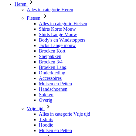
Shirts Korte Mouw
Shirts Lange Mouw
Body's en Windstoppers
Jacks Lange mouw
Broeken Kort
Snelpakken
Broeken 3/4
Broeken Lang
Onderkleding
Accessoires
Mutsen en Petten
Handschoenen
Sokken
Overig
Vrije tijd
Alles in categorie Vrije tijd
T-shirts
Hoodie
Mutsen en Petten
Triathlon
Alles in categorie Triathlon
Singlet
Snelpakken
Broeken Kort