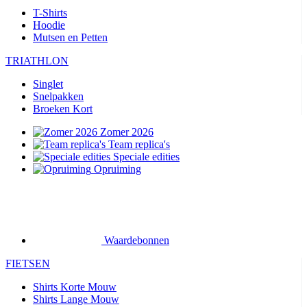
T-Shirts
Hoodie
Mutsen en Petten
TRIATHLON
Singlet
Snelpakken
Broeken Kort
Zomer 2026
Team replica's
Speciale edities
Opruiming
Waardebonnen
FIETSEN
Shirts Korte Mouw
Shirts Lange Mouw
Jacks Lange Mouw
Broeken Kort
Broeken Lang
Accessoires
Handschoenen