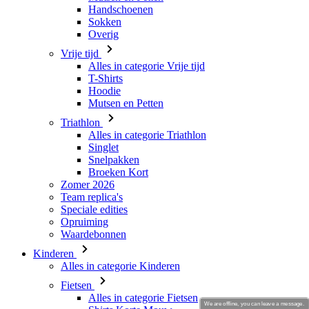
Alles in categorie Vrije tijd
T-Shirts
Hoodie
Mutsen en Petten
Triathlon
Alles in categorie Triathlon
Singlet
Snelpakken
Broeken Kort
Zomer 2026
Team replica's
Speciale edities
Opruiming
Waardebonnen
Kinderen
Alles in categorie Kinderen
Fietsen
Alles in categorie Fietsen
Shirts Korte Mouw
Shirts Lange Mouw
Jacks Lange Mouw
Broeken Kort
Broeken Lang
We are offline, you can leave a message.