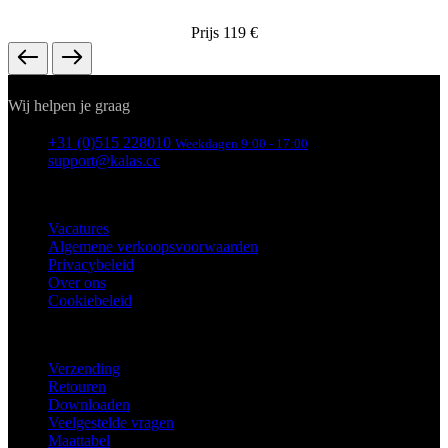
Prijs
119 €
Contact
Wij helpen je graag
+31 (0)515 228010
Weekdagen 9:00 - 17:00
support@kalas.cc
INFORMATIE
Vacatures
Algemene verkoopsvoorwaarden
Privacybeleid
Over ons
Cookiebeleid
KLANTENSERVICE
Verzending
Retouren
Downloaden
Veelgestelde vragen
Maattabel