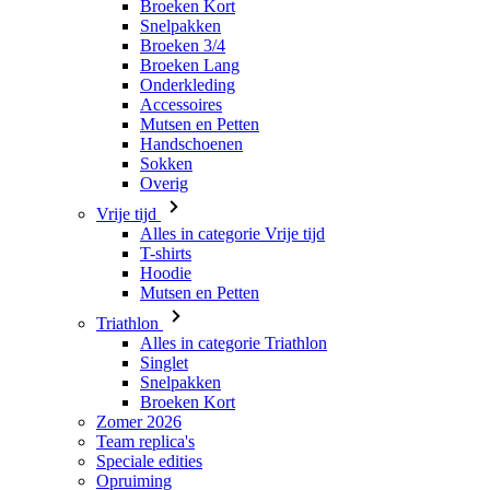
Broeken Kort
Snelpakken
Broeken 3/4
Broeken Lang
Onderkleding
Accessoires
Mutsen en Petten
Handschoenen
Sokken
Overig
Vrije tijd
Alles in categorie Vrije tijd
T-shirts
Hoodie
Mutsen en Petten
Triathlon
Alles in categorie Triathlon
Singlet
Snelpakken
Broeken Kort
Zomer 2026
Team replica's
Speciale edities
Opruiming