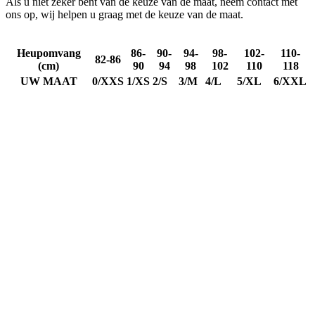
Als u niet zeker bent van de keuze van de maat, neem contact met
ons op, wij helpen u graag met de keuze van de maat.
Heupomvang
86-
90-
94-
98-
102-
110-
82-86
(cm)
90
94
98
102
110
118
UW MAAT
0/XXS
1/XS
2/S
3/M
4/L
5/XL
6/XXL