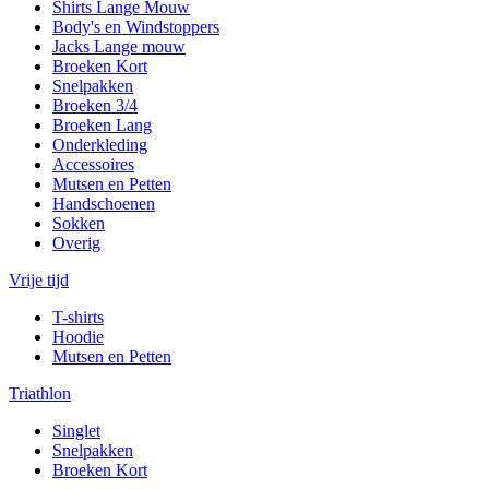
Shirts Lange Mouw
Body's en Windstoppers
Jacks Lange mouw
Broeken Kort
Snelpakken
Broeken 3/4
Broeken Lang
Onderkleding
Accessoires
Mutsen en Petten
Handschoenen
Sokken
Overig
Vrije tijd
T-shirts
Hoodie
Mutsen en Petten
Triathlon
Singlet
Snelpakken
Broeken Kort