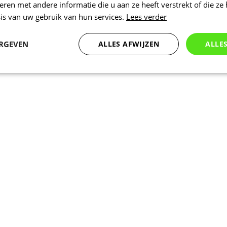
en met andere informatie die u aan ze heeft verstrekt of die ze
is van uw gebruik van hun services.
Lees verder
ERGEVEN
ALLES AFWIJZEN
ALLE
Statistieken
Marketing
Functioneel
Noodzakelijk
Statistieken
Marketing
Functioneel
Niet geclassificeer
 cookies maken de kernfunctionaliteiten van de website mogelijk, zoals gebruikersaanm
bsite kan niet goed worden gebruikt zonder de strikt noodzakelijke cookies.
Aanbieder
/
Vervaldatum
Omschrijving
Domein
1 dag
Intern gebruikt laravel laravel_session o
Laravel LLC
instantie voor een gebruiker te identific
www.kalas.nl