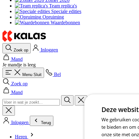
Zomer 2026
Team replica's
Speciale edities
Opruiming
Waardebonnen
Inloggen
Zoek op
Mand
Je mandje is leeg
Bel
Menu
Sluit
Zoek op
Mand
Deze websit
We gebruiken cook
Inloggen
Terug
te bieden en om 
onze site met onz
Heren