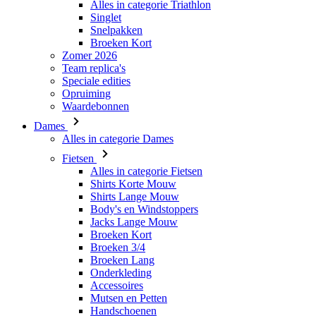
Alles in categorie Triathlon
Singlet
VISITOR_PRIVACY_
Snelpakken
Broeken Kort
Zomer 2026
Team replica's
Speciale edities
_se20session
Opruiming
Waardebonnen
PHPSESSID
Dames
Alles in categorie Dames
Fietsen
Alles in categorie Fietsen
Shirts Korte Mouw
Shirts Lange Mouw
Body's en Windstoppers
ipCountry
Jacks Lange Mouw
Broeken Kort
Broeken 3/4
CookieScriptConse
Broeken Lang
Onderkleding
Accessoires
Mutsen en Petten
Handschoenen