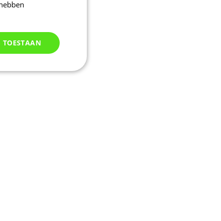
 hebben
S TOESTAAN
Niet
geclassificeerd
d
elding en
m een sessie-
eren