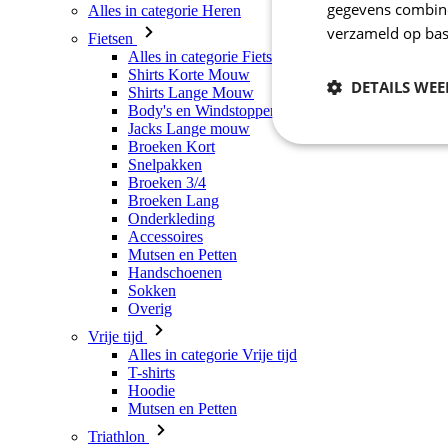
gegevens combiner
Alles in categorie Heren
verzameld op bas
Fietsen
Alles in categorie Fietsen
Shirts Korte Mouw
DETAILS WE
Shirts Lange Mouw
Body's en Windstoppers
Jacks Lange mouw
Broeken Kort
Noodzakelijk
Snelpakken
Broeken 3/4
Broeken Lang
Onderkleding
Accessoires
Mutsen en Petten
Handschoenen
Sokken
Overig
Vrije tijd
Strikt noodzakelijke
Alles in categorie Vrije tijd
accountbeheer. De we
T-shirts
Hoodie
Naam
Mutsen en Petten
laravel_session
Triathlon