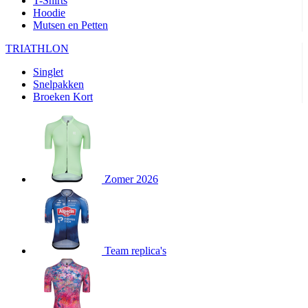
T-Shirts
product[80000905]
www.kalas.nl
1 jaar
Hoodie
Mutsen en Petten
product[80000903]
www.kalas.nl
1 jaar
product[80001034]
www.kalas.nl
1 jaar
TRIATHLON
product[80000951]
www.kalas.nl
1 jaar
Singlet
Snelpakken
product[80000046]
www.kalas.nl
1 jaar
Broeken Kort
product[24257]
www.kalas.nl
1 jaar
product[80001010]
www.kalas.nl
1 jaar
product[24293]
www.kalas.nl
1 jaar
product[80000922]
www.kalas.nl
1 jaar
Zomer 2026
product[80002188]
www.kalas.nl
1 jaar
product[80000997]
www.kalas.nl
1 jaar
product[80002564]
www.kalas.nl
1 jaar
product[80000040]
www.kalas.nl
1 jaar
Team replica's
product[24128]
www.kalas.nl
1 jaar
product[24135]
www.kalas.nl
1 jaar
product[80002191]
www.kalas.nl
1 jaar