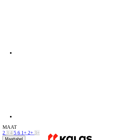
MAAT
2
3
4
5
6
1+
2+
3+
Maattabel
Niet op voorraad
Prijs
119 €