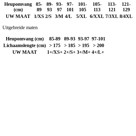
Uitgebreide maten
Heupomvang (cm)
85-89
89-93
93-97
97-101
Lichaamslengte (cm)
> 175
> 185
> 195
> 200
UW MAAT
1+/XS+
2+/S+
3+/M+
4+/L+