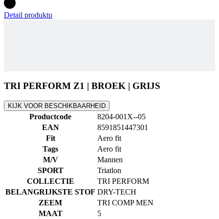
TRI PERFORM Z1 | BROEK | GRIJS
KIJK VOOR BESCHIKBAARHEID
Productcode
8204-001X--05
EAN
8591851447301
Fit
Aero fit
Tags
Aero fit
M/V
Mannen
SPORT
Triatlon
COLLECTIE
TRI PERFORM
BELANGRIJKSTE STOF
DRY-TECH
ZEEM
TRI COMP MEN
MAAT
5
Alternatieve producten
TRI PERFORM Z1 | Broek | grijs