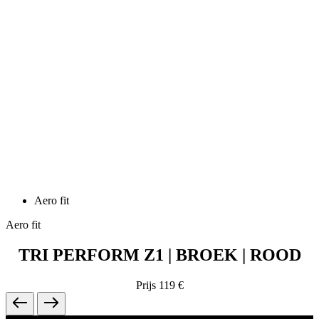
Aero fit
Aero fit
TRI PERFORM Z1 | BROEK | ROOD
Prijs
119 €
Contact
Wij helpen je graag
+31 (0)515 228010
Weekdagen 9:00 - 17:00
support@kalas.cc