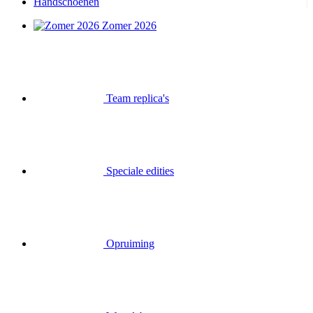
Handschoenen
Zomer 2026
Team replica's
Speciale edities
Opruiming
Waardebonnen
Inloggen
Zoek op
Mand