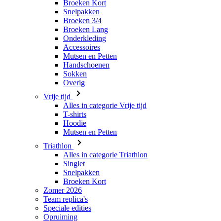
Accessoires
Mutsen en Petten
Handschoenen
Sokken
Overig
Vrije tijd
Alles in categorie Vrije tijd
T-shirts
Hoodie
Mutsen en Petten
Triathlon
Alles in categorie Triathlon
Singlet
Snelpakken
Broeken Kort
Zomer 2026
Team replica's
Speciale edities
Opruiming
Waardebonnen
Dames
Alles in categorie Dames
Fietsen