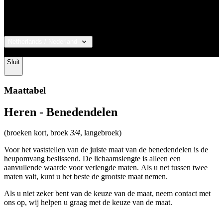
© 2026 KALAS Sportswear
Sluit
Maattabel
Heren - Benedendelen
(broeken kort, broek
3/4
, langebroek)
Voor het vaststellen van de juiste maat van de benedendelen is de
heupomvang beslissend. De lichaamslengte is alleen een
aanvullende waarde voor verlengde maten. Als u net tussen twee
maten valt, kunt u het beste de grootste maat nemen.
Als u niet zeker bent van de keuze van de maat, neem contact met
ons op, wij helpen u graag met de keuze van de maat.
Heupomvang
85-
89-
93-
97-
101-
105-
113-
121-
(cm)
89
93
97
101
105
113
121
129
UW MAAT
1/XS
2/S
3/M
4/L
5/XL
6/XXL
7/3XL
8/4XL