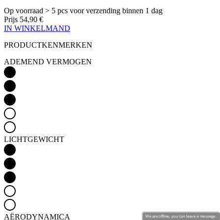
product[80000994]
www.kalas.nl
1 jaar
Op voorraad > 5 pcs
voor verzending binnen 1 dag
Prijs
54,90 €
product[24231]
www.kalas.nl
1 jaar
IN WINKELMAND
product[80001000]
www.kalas.nl
1 jaar
PRODUCTKENMERKEN
product[80000520]
www.kalas.nl
1 jaar
ADEMEND VERMOGEN
product[24169]
www.kalas.nl
1 jaar
product[80002337]
www.kalas.nl
1 jaar
product[80000013]
www.kalas.nl
1 jaar
product[24170]
www.kalas.nl
1 jaar
product[80001009]
www.kalas.nl
1 jaar
product[80000975]
www.kalas.nl
1 jaar
LICHTGEWICHT
product[80001025]
www.kalas.nl
1 jaar
product[80000917]
www.kalas.nl
1 jaar
product[80000043]
www.kalas.nl
1 jaar
product[24240]
www.kalas.nl
1 jaar
product[20000574]
www.kalas.nl
1 jaar
AËRODYNAMICA
We are offline, you can leave a message.
product[24256]
www.kalas.nl
1 jaar