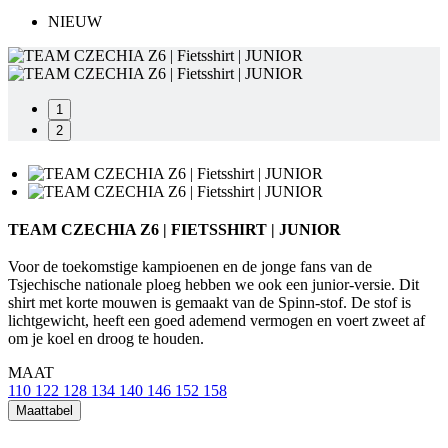
NIEUW
product[80000925]
www.kalas.nl
1 jaar
product[24105]
www.kalas.nl
1 jaar
product[80002336]
www.kalas.nl
1 jaar
1
product[24238]
www.kalas.nl
1 jaar
2
product[24377]
www.kalas.nl
1 jaar
product[80000982]
www.kalas.nl
1 jaar
product[80002183]
www.kalas.nl
1 jaar
product[80002347]
www.kalas.nl
1 jaar
TEAM CZECHIA Z6 | FIETSSHIRT | JUNIOR
product[24368]
www.kalas.nl
1 jaar
Voor de toekomstige kampioenen en de jonge fans van de
Tsjechische nationale ploeg hebben we ook een junior-versie. Dit
product[80000924]
www.kalas.nl
1 jaar
shirt met korte mouwen is gemaakt van de Spinn-stof. De stof is
product[80000926]
www.kalas.nl
1 jaar
lichtgewicht, heeft een goed ademend vermogen en voert zweet af
om je koel en droog te houden.
product[24153]
www.kalas.nl
1 jaar
MAAT
product[80002705]
www.kalas.nl
1 jaar
110
122
128
134
140
146
152
158
product[80000990]
www.kalas.nl
1 jaar
Maattabel
product[80000913]
www.kalas.nl
1 jaar