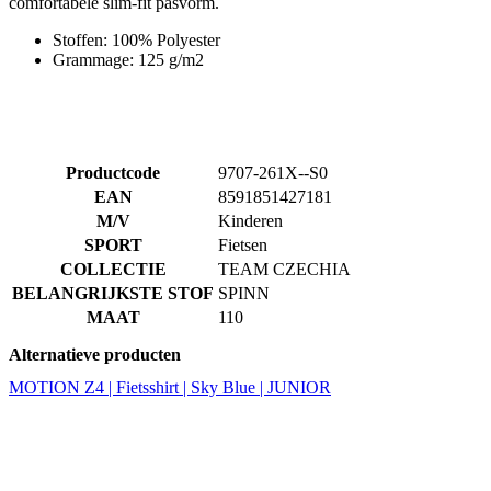
comfortabele slim-fit pasvorm.
Stoffen: 100% Polyester
Grammage: 125 g/m2
Productcode
9707-261X--S0
EAN
8591851427181
M/V
Kinderen
SPORT
Fietsen
COLLECTIE
TEAM CZECHIA
BELANGRIJKSTE STOF
SPINN
MAAT
110
Alternatieve producten
MOTION Z4 | Fietsshirt | Sky Blue | JUNIOR