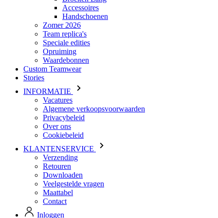
Accessoires
Handschoenen
Zomer 2026
Team replica's
Speciale edities
Opruiming
Waardebonnen
Custom Teamwear
Stories
INFORMATIE
Vacatures
Algemene verkoopsvoorwaarden
Privacybeleid
Over ons
Cookiebeleid
KLANTENSERVICE
Verzending
Retouren
Downloaden
Veelgestelde vragen
Maattabel
Contact
Inloggen