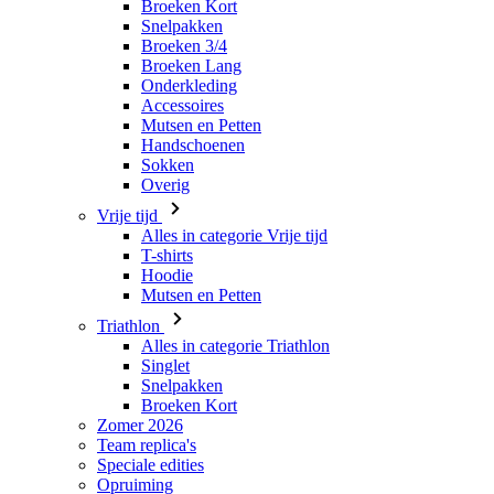
Broeken Kort
Snelpakken
Broeken 3/4
Broeken Lang
Onderkleding
Accessoires
Mutsen en Petten
Handschoenen
Sokken
Overig
Vrije tijd
Alles in categorie Vrije tijd
T-shirts
Hoodie
Mutsen en Petten
Triathlon
Alles in categorie Triathlon
Singlet
Snelpakken
Broeken Kort
Zomer 2026
Team replica's
Speciale edities
Opruiming