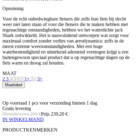
Opruiming
Voor de echt onbedwingbare fietsers die zelfs hun fiets bij slecht
weer niet laten staan of voor die fietsers die te maken hebben met
regenachtige omstandigheden, hebben we het waterdichte jack
Shark ontwikkeld. Het is nauwsluitend ontworpen wat zorgt voor
maximaal comfort zonder verlies van aerodynamica: zelfs in de
meest extreme weersomstandigheden. Met een hoge
waterbestendigheid en uitstekend ademend vermogen krijgt u een
buitengewoon speciaal product dat u op regenachtige dagen op de
fiets warm en droog zal houden.
MAAT
2
3
4
5
6
7
1+
2+
3+
Maattabel
Op voorraad 1 pcs
voor verzending binnen 1 dag
Gratis levering
Původní cena
299 €
Prijs
239,20 €
IN WINKELMAND
PRODUCTKENMERKEN