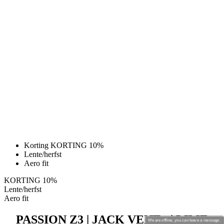
Korting KORTING 10%
Lente/herfst
Aero fit
KORTING 10%
Lente/herfst
Aero fit
PASSION Z3 | JACK VENT+ | LIME
We are offline, you can leave a message.