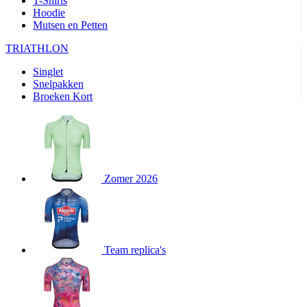
T-Shirts
product[80000905]
www.kalas.nl
1 jaar
Hoodie
Mutsen en Petten
product[80000903]
www.kalas.nl
1 jaar
product[80001034]
www.kalas.nl
1 jaar
TRIATHLON
product[80000951]
www.kalas.nl
1 jaar
Singlet
Snelpakken
product[80000046]
www.kalas.nl
1 jaar
Broeken Kort
product[24257]
www.kalas.nl
1 jaar
product[80001010]
www.kalas.nl
1 jaar
product[24293]
www.kalas.nl
1 jaar
product[80000922]
www.kalas.nl
1 jaar
Zomer 2026
product[80002188]
www.kalas.nl
1 jaar
product[80000997]
www.kalas.nl
1 jaar
product[80002564]
www.kalas.nl
1 jaar
product[80000040]
www.kalas.nl
1 jaar
Team replica's
product[24128]
www.kalas.nl
1 jaar
product[24135]
www.kalas.nl
1 jaar
product[80002191]
www.kalas.nl
1 jaar