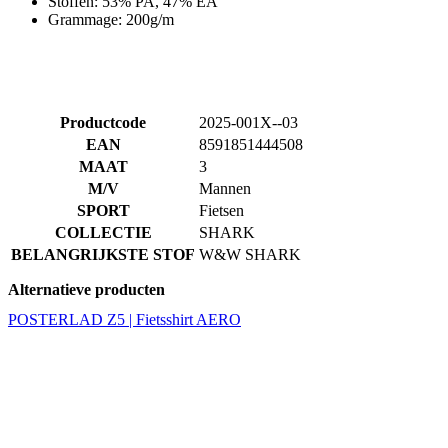
Stoffen: 53% PA, 47% EA
Grammage: 200g/m
Productcode
2025-001X--03
EAN
8591851444508
MAAT
3
M/V
Mannen
SPORT
Fietsen
COLLECTIE
SHARK
BELANGRIJKSTE STOF
W&W SHARK
Alternatieve producten
POSTERLAD Z5 | Fietsshirt AERO