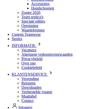
Accessoires
Handschoenen
Zomer 2026
Team replica's
Speciale edities
Opruiming
Waardebonnen
Custom Teamwear
Stories
INFORMATIE
Vacatures
Algemene verkoopsvoorwaarden
Privacybeleid
Over ons
Cookiebeleid
KLANTENSERVICE
Verzending
Retouren
Downloaden
Veelgestelde vragen
Maattabel
Contact
Inloggen