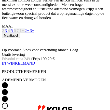
maximaal comfort zonder verlies van aerodynamica: zelfs in de
meest extreme weersomstandig­heden. Met een hoge
waterbestendigheid en uitstekend ademend vermogen krijgt u een
buitengewoon speciaal product dat u op regenachtige dagen op de
fiets warm en droog zal houden.
MAAT
2
3
4
5
6
7
1+
2+
3+
Maattabel
Op voorraad 5 pcs
voor verzending binnen 1 dag
Gratis levering
Původní cena
249 €
Prijs
199,20 €
IN WINKELMAND
PRODUCTKENMERKEN
ADEMEND VERMOGEN