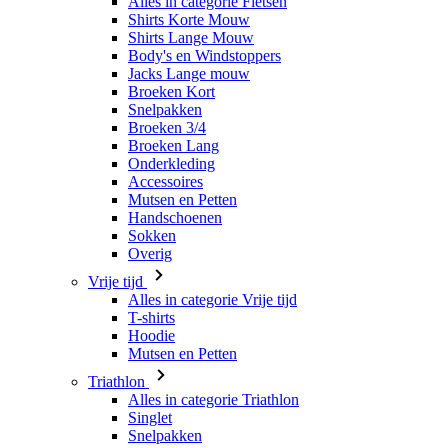
Broeken Kort
Snelpakken
Broeken 3/4
Broeken Lang
Onderkleding
Accessoires
Mutsen en Petten
Handschoenen
Sokken
Overig
Vrije tijd
Alles in categorie Vrije tijd
T-shirts
Hoodie
Mutsen en Petten
Triathlon
Alles in categorie Triathlon
Singlet
Snelpakken
Broeken Kort
Zomer 2026
Team replica's
Speciale edities
Opruiming