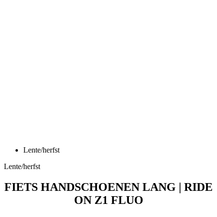
Lente/herfst
Lente/herfst
FIETS HANDSCHOENEN LANG | RIDE
ON Z1 FLUO
Prijs
44,90 €
Fiets handschoenen lang | RIDE ON Z1 Dark Blue