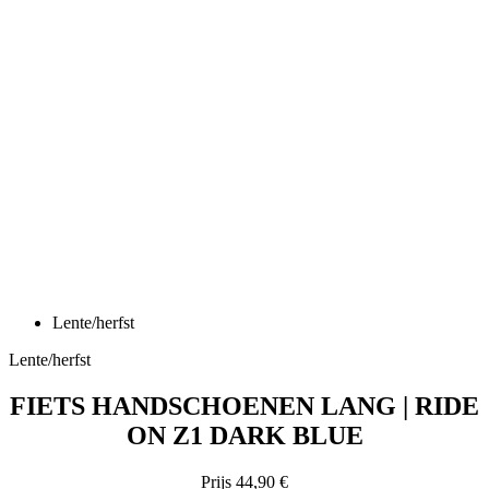
Lente/herfst
Lente/herfst
FIETS HANDSCHOENEN LANG | RIDE
ON Z1 DARK BLUE
Prijs
44,90 €
Fiets handschoenen lang | RIDE ON Z1 Black