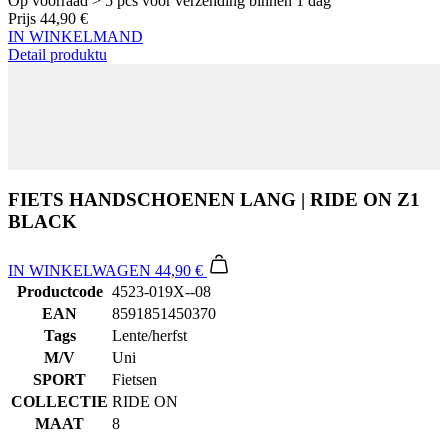
FIETS HANDSCHOENEN LANG | RIDE ON Z1
BLACK
IN WINKELWAGEN
44,90 €
Productcode
4523-019X--08
EAN
8591851450370
Tags
Lente/herfst
M/V
Uni
SPORT
Fietsen
COLLECTIE
RIDE ON
MAAT
8
Alternatieve producten
Fiets handschoenen lang | RIDE ON Z1 Fluo