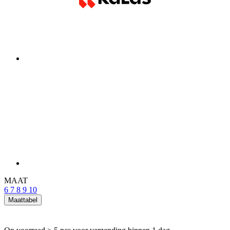
MAAT
6
7
8
9
10
Maattabel
Op voorraad > 5 pcs
voor verzending binnen 1 dag
Prijs
44,90 €
IN WINKELMAND
Detail produktu