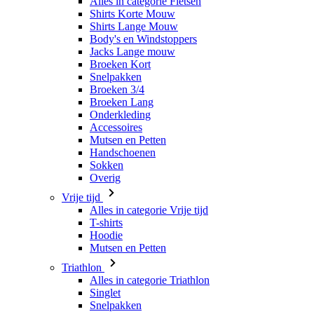
Broeken Kort
Snelpakken
Broeken 3/4
Broeken Lang
Onderkleding
Accessoires
Mutsen en Petten
Handschoenen
Sokken
Overig
Vrije tijd
Alles in categorie Vrije tijd
T-shirts
Hoodie
Mutsen en Petten
Triathlon
Alles in categorie Triathlon
Singlet
Snelpakken
Broeken Kort
Zomer 2026
Team replica's
Speciale edities
Opruiming