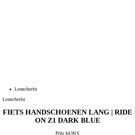
Lente/herfst
Lente/herfst
FIETS HANDSCHOENEN LANG | RIDE
ON Z1 DARK BLUE
Prijs
44,90 €
Fiets handschoenen lang | RIDE ON Z1 Black