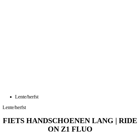
Lente/herfst
Lente/herfst
FIETS HANDSCHOENEN LANG | RIDE
ON Z1 FLUO
Prijs
44,90 €
Fiets handschoenen lang | RIDE ON Z1 Dark Blue