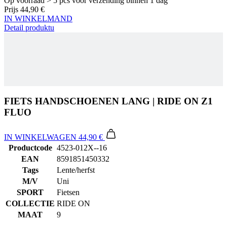
FIETS HANDSCHOENEN LANG | RIDE ON Z1
FLUO
IN WINKELWAGEN
44,90 €
Productcode
4523-012X--16
EAN
8591851450332
Tags
Lente/herfst
M/V
Uni
SPORT
Fietsen
COLLECTIE
RIDE ON
MAAT
9
Alternatieve producten
Fiets handschoenen lang | RIDE ON Z1 Fluo