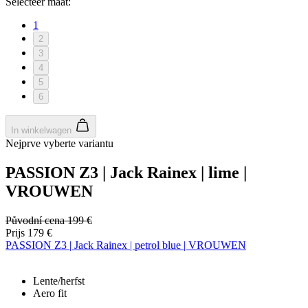
Selecteer maat:
1
2
3
4
5
6
In winkelwagen
Nejprve vyberte variantu
PASSION Z3 | Jack Rainex | lime |
VROUWEN
Původní cena
199 €
Prijs
179 €
PASSION Z3 | Jack Rainex | petrol blue | VROUWEN
Lente/herfst
Aero fit