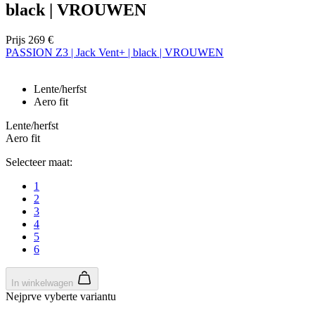
black | VROUWEN
Prijs
269 €
PASSION Z3 | Jack Vent+ | black | VROUWEN
Lente/herfst
Aero fit
Lente/herfst
Aero fit
Selecteer maat:
1
2
3
4
5
6
In winkelwagen
Nejprve vyberte variantu