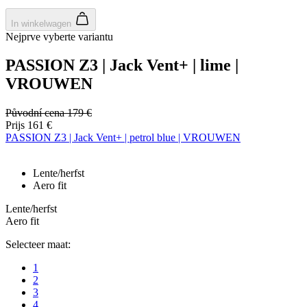
In winkelwagen
Nejprve vyberte variantu
PASSION Z3 | Jack Vent+ | lime |
VROUWEN
Původní cena
179 €
Prijs
161 €
PASSION Z3 | Jack Vent+ | petrol blue | VROUWEN
Lente/herfst
Aero fit
Lente/herfst
Aero fit
Selecteer maat:
1
2
3
4