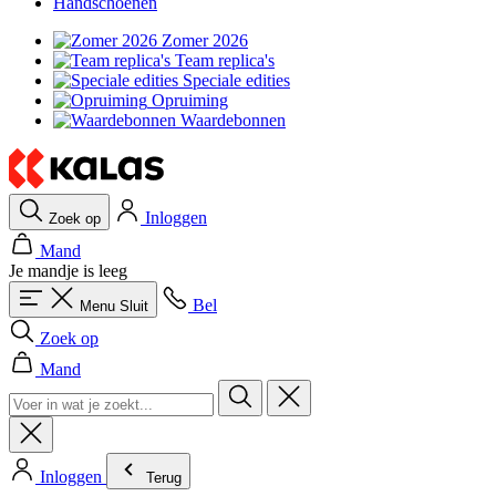
Handschoenen
Zomer 2026
Team replica's
Speciale edities
Opruiming
Waardebonnen
Inloggen
Zoek op
Mand
Je mandje is leeg
Bel
Menu
Sluit
Zoek op
Mand
Inloggen
Terug