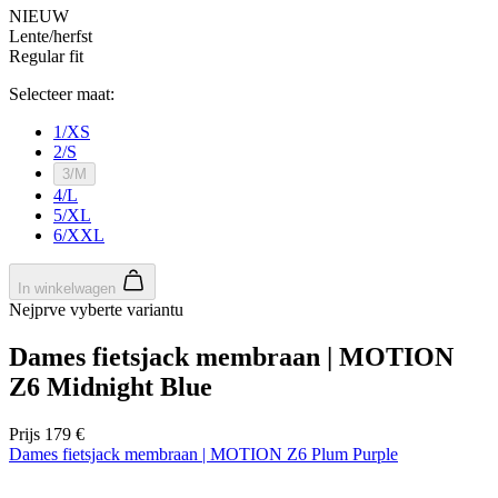
NIEUW
Lente/herfst
Regular fit
Selecteer maat:
1/XS
2/S
3/M
4/L
5/XL
6/XXL
In winkelwagen
Nejprve vyberte variantu
Dames fietsjack membraan | MOTION
Z6 Midnight Blue
Prijs
179 €
Dames fietsjack membraan | MOTION Z6 Plum Purple