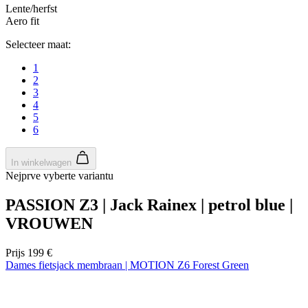
Lente/herfst
Aero fit
Selecteer maat:
1
2
3
4
5
6
In winkelwagen
Nejprve vyberte variantu
PASSION Z3 | Jack Rainex | petrol blue |
VROUWEN
Prijs
199 €
Dames fietsjack membraan | MOTION Z6 Forest Green