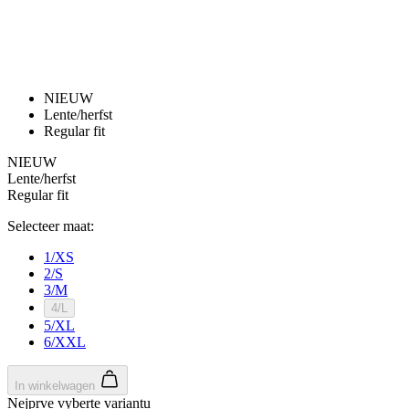
NIEUW
Lente/herfst
Regular fit
NIEUW
Lente/herfst
Regular fit
Selecteer maat:
1/XS
2/S
3/M
4/L
5/XL
6/XXL
In winkelwagen
Nejprve vyberte variantu