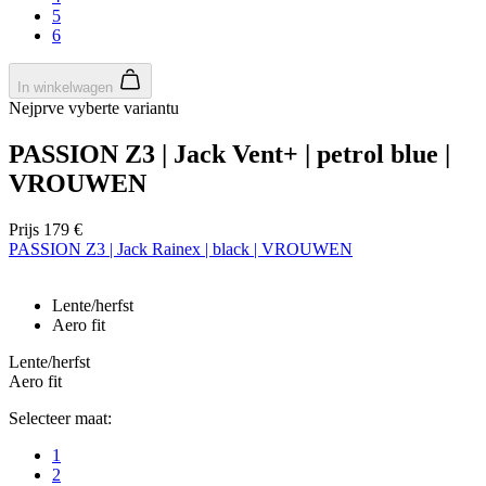
5
6
In winkelwagen
Nejprve vyberte variantu
PASSION Z3 | Jack Vent+ | petrol blue |
VROUWEN
Prijs
179 €
PASSION Z3 | Jack Rainex | black | VROUWEN
Lente/herfst
Aero fit
Lente/herfst
Aero fit
Selecteer maat:
1
2