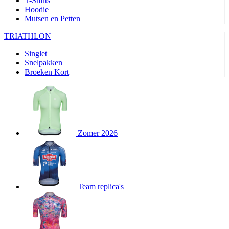
T-Shirts
product[80000905]
www.kalas.nl
1 jaar
Hoodie
Mutsen en Petten
product[80000903]
www.kalas.nl
1 jaar
product[80001034]
www.kalas.nl
1 jaar
TRIATHLON
product[80000951]
www.kalas.nl
1 jaar
Singlet
Snelpakken
product[80000046]
www.kalas.nl
1 jaar
Broeken Kort
product[24257]
www.kalas.nl
1 jaar
product[80001010]
www.kalas.nl
1 jaar
product[24293]
www.kalas.nl
1 jaar
product[80000922]
www.kalas.nl
1 jaar
Zomer 2026
product[80002188]
www.kalas.nl
1 jaar
product[80000997]
www.kalas.nl
1 jaar
product[80002564]
www.kalas.nl
1 jaar
product[80000040]
www.kalas.nl
1 jaar
Team replica's
product[24128]
www.kalas.nl
1 jaar
product[24135]
www.kalas.nl
1 jaar
product[80002191]
www.kalas.nl
1 jaar