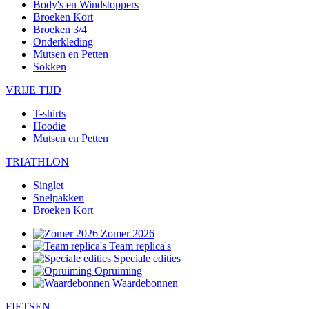
Body's en Windstoppers
Broeken Kort
Broeken 3/4
Onderkleding
Mutsen en Petten
Sokken
VRIJE TIJD
T-shirts
Hoodie
Mutsen en Petten
TRIATHLON
Singlet
Snelpakken
Broeken Kort
Zomer 2026
Team replica's
Speciale edities
Opruiming
Waardebonnen
FIETSEN