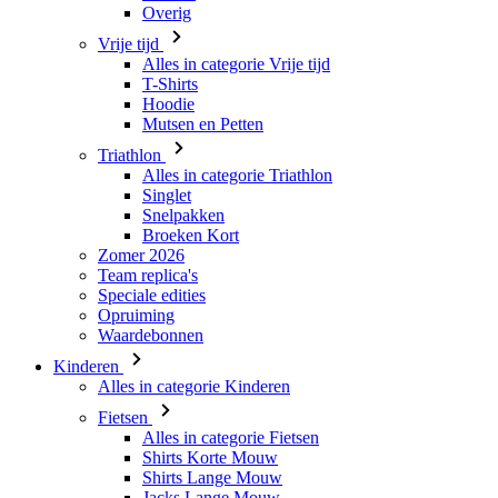
Overig
Vrije tijd
Alles in categorie Vrije tijd
T-Shirts
Hoodie
Mutsen en Petten
Triathlon
Alles in categorie Triathlon
Singlet
Snelpakken
Broeken Kort
Zomer 2026
Team replica's
Speciale edities
Opruiming
Waardebonnen
Kinderen
Alles in categorie Kinderen
Fietsen
Alles in categorie Fietsen
Shirts Korte Mouw
Shirts Lange Mouw
Jacks Lange Mouw