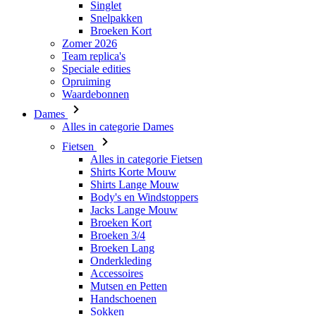
Singlet
Snelpakken
Broeken Kort
Zomer 2026
Team replica's
Speciale edities
Opruiming
Waardebonnen
Dames
Alles in categorie Dames
Fietsen
Alles in categorie Fietsen
Shirts Korte Mouw
Shirts Lange Mouw
Body's en Windstoppers
Jacks Lange Mouw
Broeken Kort
Broeken 3/4
Broeken Lang
Onderkleding
Accessoires
Mutsen en Petten
Handschoenen
Sokken