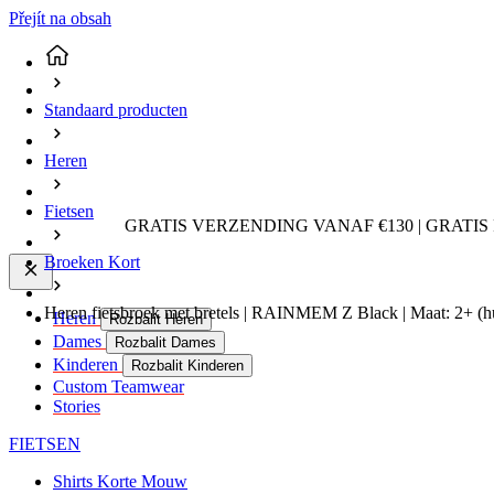
Přejít na obsah
Standaard producten
Heren
Fietsen
GRATIS VERZENDING VANAF €130 | GRATIS
Broeken Kort
Heren fietsbroek met bretels | RAINMEM Z Black | Maat: 2+
(h
Heren
Rozbalit Heren
Dames
Rozbalit Dames
Kinderen
Rozbalit Kinderen
Custom Teamwear
Stories
FIETSEN
Shirts Korte Mouw