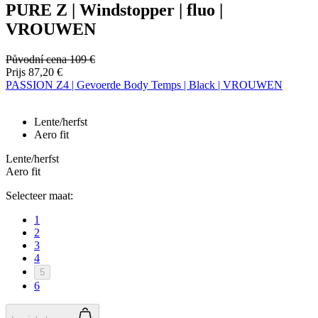
PURE Z | Windstopper | fluo |
VROUWEN
Původní cena
109 €
Prijs
87,20 €
PASSION Z4 | Gevoerde Body Temps | Black | VROUWEN
Lente/herfst
Aero fit
Lente/herfst
Aero fit
Selecteer maat:
1
2
3
4
5
6