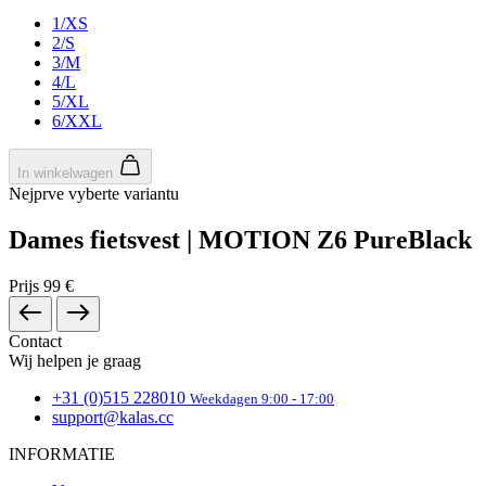
ge
www.kalas.nl
ap
1/XS
ba
2/S
ta
3/M
id
4/L
a
do
5/XL
wo
6/XXL
om
v
ge
In winkelwagen
t
He
Nejprve vyberte variantu
g
wi
Dames fietsvest | MOTION Z6 PureBlack
g
n
wo
ka
Prijs
99 €
vo
e
vo
Contact
b
ee
Wij helpen je graag
st
ge
+31 (0)515 228010
Weekdagen 9:00 - 17:00
pa
support@kalas.cc
ipCountry
www.kalas.nl
11 maanden
Ge
4 weken
la
INFORMATIE
ge
sl