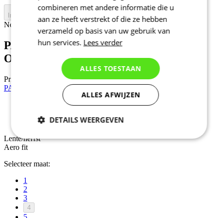
combineren met andere informatie die u
In winkelwagen
aan ze heeft verstrekt of die ze hebben
Nejprve vyberte variantu
verzameld op basis van uw gebruik van
hun services.
Lees verder
PASSION Z4 | Gevoerde Body Temps |
Orange | VROUWEN
ALLES TOESTAAN
Prijs
99 €
PASSION Z4 | Windstopper All Rounder | Black | VROUWEN
ALLES AFWIJZEN
Lente/herfst
DETAILS WEERGEVEN
Aero fit
Lente/herfst
Noodzakelijk
Statistieken
Aero fit
Selecteer maat:
Marketing
Functioneel
1
2
3
4
Niet geclassificeerd
5