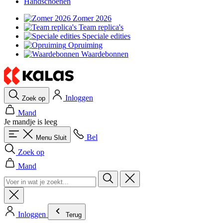
Handschoenen
Zomer 2026
Team replica's
Speciale edities
Opruiming
Waardebonnen
Inloggen
Zoek op
Mand
Je mandje is leeg
Bel
Menu
Sluit
Zoek op
Mand
Inloggen
Terug