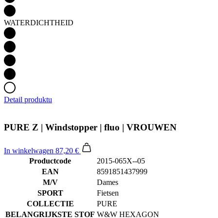
WATERDICHTHEID
Detail produktu
PURE Z | Windstopper | fluo | VROUWEN
In winkelwagen
87,20 €
Productcode
2015-065X--05
EAN
8591851437999
M/V
Dames
SPORT
Fietsen
COLLECTIE
PURE
BELANGRIJKSTE STOF
W&W HEXAGON