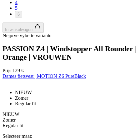
VISITOR_PRIVACY_METADATA
5 maanden 4
De
YouTube
4
weken
wo
.youtube.com
5
o
6
t
de
pr
v
In winkelwagen
in
Nejprve vyberte variantu
si
He
ge
PASSION Z4 | Windstopper All Rounder |
Google
t
Privacy Policy
de
Orange | VROUWEN
be
ve
pr
Prijs
129 €
in
z
Dames fietsvest | MOTION Z6 PureBlack
v
w
ge
NIEUW
t
se
Zomer
Regular fit
_se20session
www.kalas.nl
11 maanden
De
4 weken
wo
NIEUW
o
Zomer
ge
do
Regular fit
o
Selecteer maat:
PHPSESSID
Sessie
C
PHP.net