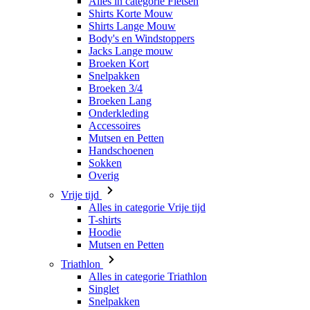
Broeken Kort
Snelpakken
Broeken 3/4
Broeken Lang
Onderkleding
Accessoires
Mutsen en Petten
Handschoenen
Sokken
Overig
Vrije tijd
Alles in categorie Vrije tijd
T-shirts
Hoodie
Mutsen en Petten
Triathlon
Alles in categorie Triathlon
Singlet
Snelpakken
Broeken Kort
Zomer 2026
Team replica's
Speciale edities
Opruiming