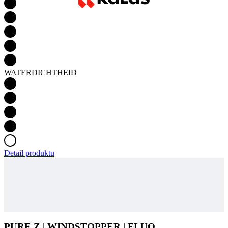
WATERDICHTHEID
Detail produktu
PURE Z | WINDSTOPPER | FLUO
KIJK VOOR BESCHIKBAARHEID
Productcode
2015-025X--06
EAN
8591851437869