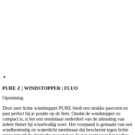
PURE Z | WINDSTOPPER | FLUO
Opruiming
Deze zeer lichte windstopper PURE biedt een strakke pasvorm en
past perfect bij je positie op de fiets. Omdat de windstopper zo
compact is, is het een onmisbaar onderdeel van de uitrusting van
iedere fietser bij wisselvallig weer. Het voorpand is gemaakt van een
windbestendig en waterdicht membraan dat beschermt tegen lichte
regen terwijl de elastische gaasstof op de rug zorgt voor het nodige
ademende vermogen. Reflecterende elementen op het achterpand
zorgen voor verhoogde veiligheid.
MAAT