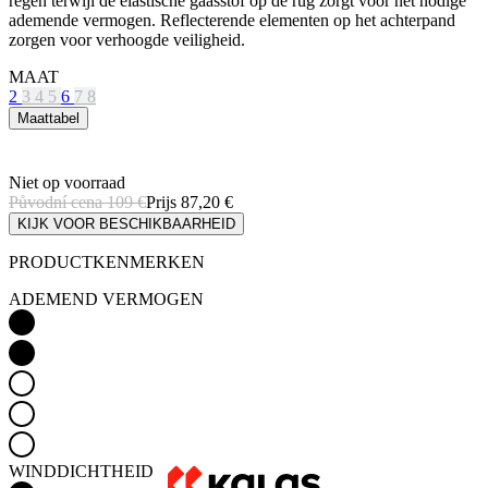
2
3
4
5
6
7
8
Maattabel
Niet op voorraad
Původní cena
109 €
Prijs
87,20 €
KIJK VOOR BESCHIKBAARHEID
PRODUCTKENMERKEN
ADEMEND VERMOGEN
WINDDICHTHEID