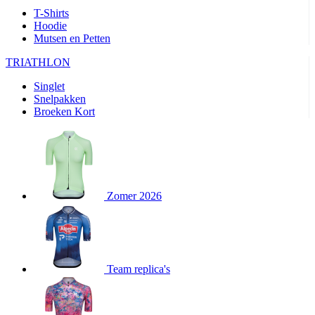
T-Shirts
product[80002562]
www.kalas.nl
1 jaar
Hoodie
product[80002187]
www.kalas.nl
1 jaar
Mutsen en Petten
product[80000927]
www.kalas.nl
1 jaar
TRIATHLON
product[80000018]
www.kalas.nl
1 jaar
Singlet
product[24181]
www.kalas.nl
1 jaar
Snelpakken
Broeken Kort
product[80000907]
www.kalas.nl
1 jaar
product[80002349]
www.kalas.nl
1 jaar
product[80002342]
www.kalas.nl
1 jaar
product[80000041]
www.kalas.nl
1 jaar
Zomer 2026
product[80000028]
www.kalas.nl
1 jaar
product[80000044]
www.kalas.nl
1 jaar
product[80000001]
www.kalas.nl
1 jaar
product[80002186]
www.kalas.nl
1 jaar
Team replica's
product[24187]
www.kalas.nl
1 jaar
product[24520]
www.kalas.nl
1 jaar