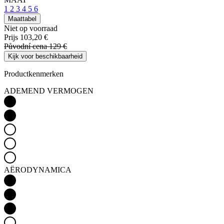
1
2
3
4
5
6
Maattabel
Niet op voorraad
Prijs
103,20 €
Původní cena
129 €
Kijk voor beschikbaarheid
Productkenmerken
ADEMEND VERMOGEN
AËRODYNAMICA