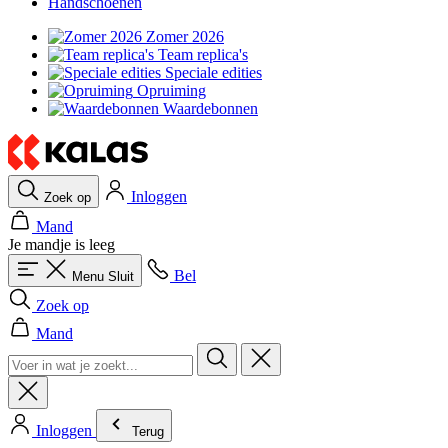
Handschoenen
Zomer 2026
Team replica's
Speciale edities
Opruiming
Waardebonnen
Inloggen
Zoek op
Mand
Je mandje is leeg
Bel
Menu
Sluit
Zoek op
Mand
Inloggen
Terug