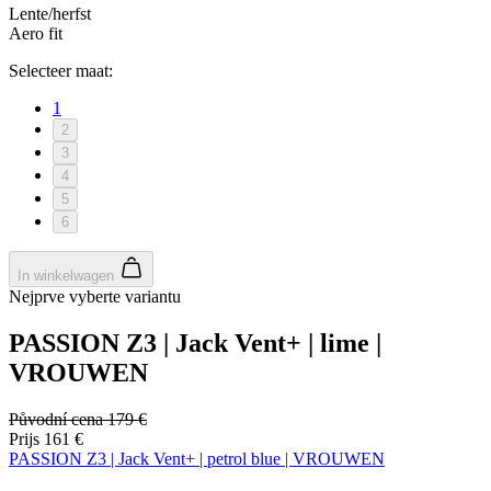
Lente/herfst
Aero fit
Selecteer maat:
1
2
3
4
5
6
In winkelwagen
Nejprve vyberte variantu
PASSION Z3 | Jack Vent+ | lime |
VROUWEN
Původní cena
179 €
Prijs
161 €
PASSION Z3 | Jack Vent+ | petrol blue | VROUWEN