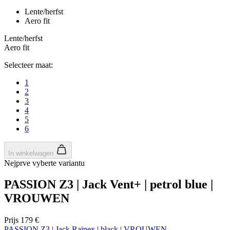
Lente/herfst
Aero fit
Lente/herfst
Aero fit
Selecteer maat:
1
2
3
4
5
6
In winkelwagen
Nejprve vyberte variantu
PASSION Z3 | Jack Vent+ | petrol blue |
VROUWEN
Prijs
179 €
PASSION Z3 | Jack Rainex | black | VROUWEN