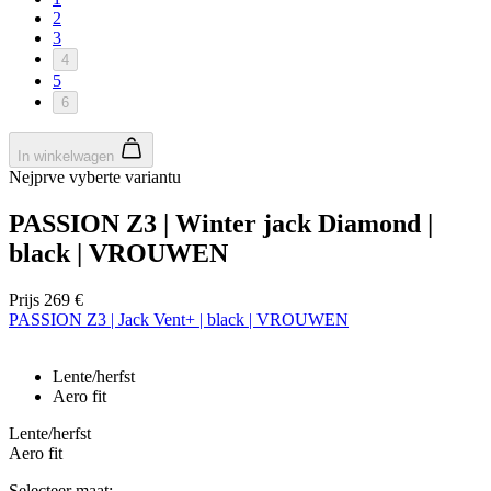
2
3
4
5
6
In winkelwagen
Nejprve vyberte variantu
PASSION Z3 | Winter jack Diamond |
black | VROUWEN
Prijs
269 €
PASSION Z3 | Jack Vent+ | black | VROUWEN
Lente/herfst
Aero fit
Lente/herfst
Aero fit
Selecteer maat: