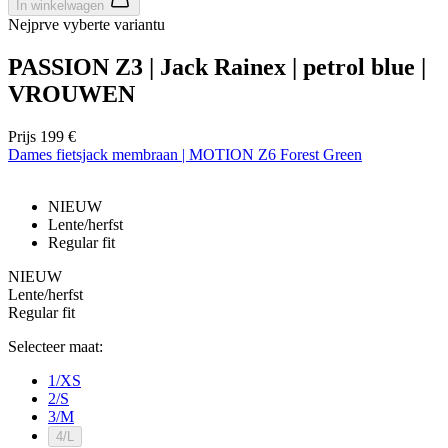
In winkelwagen
Nejprve vyberte variantu
PASSION Z3 | Jack Rainex | petrol blue |
VROUWEN
Prijs
199 €
Dames fietsjack membraan | MOTION Z6 Forest Green
NIEUW
Lente/herfst
Regular fit
NIEUW
Lente/herfst
Regular fit
Selecteer maat:
1/XS
2/S
3/M
4/L