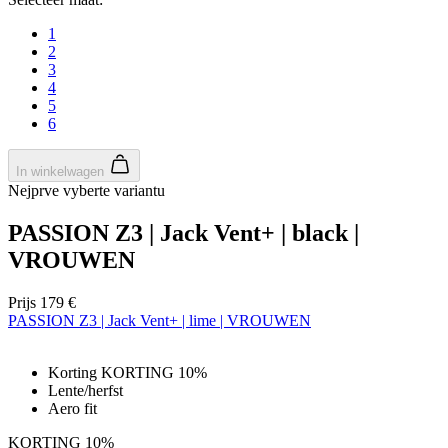
1
2
3
4
5
6
In winkelwagen
Nejprve vyberte variantu
PASSION Z3 | Jack Vent+ | black |
VROUWEN
Prijs
179 €
PASSION Z3 | Jack Vent+ | lime | VROUWEN
Korting KORTING 10%
Lente/herfst
Aero fit
KORTING 10%