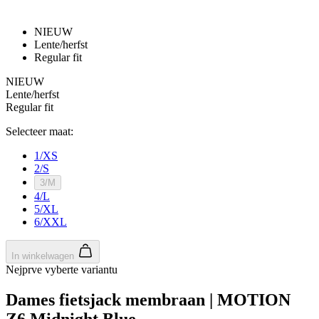
NIEUW
Lente/herfst
Regular fit
NIEUW
Lente/herfst
Regular fit
Selecteer maat:
1/XS
2/S
3/M
4/L
5/XL
6/XXL
In winkelwagen
Nejprve vyberte variantu
Dames fietsjack membraan | MOTION
Z6 Midnight Blue