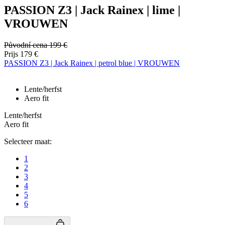
PASSION Z3 | Jack Rainex | lime |
VROUWEN
Původní cena
199 €
Prijs
179 €
PASSION Z3 | Jack Rainex | petrol blue | VROUWEN
Lente/herfst
Aero fit
Lente/herfst
Aero fit
Selecteer maat:
1
2
3
4
5
6