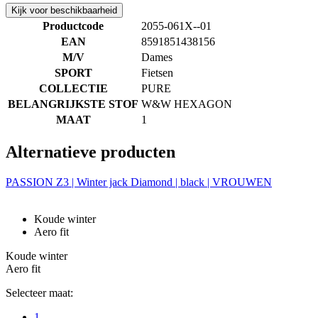
Kijk voor beschikbaarheid
Productcode
2055-061X--01
EAN
8591851438156
M/V
Dames
SPORT
Fietsen
COLLECTIE
PURE
BELANGRIJKSTE STOF
W&W HEXAGON
MAAT
1
Alternatieve producten
PASSION Z3 | Winter jack Diamond | black | VROUWEN
Koude winter
Aero fit
Koude winter
Aero fit
Selecteer maat:
1