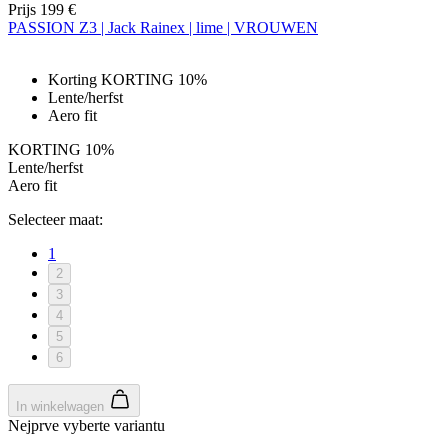
Prijs
199 €
PASSION Z3 | Jack Rainex | lime | VROUWEN
Korting KORTING 10%
Lente/herfst
Aero fit
KORTING 10%
Lente/herfst
Aero fit
Selecteer maat:
1
2
3
4
5
6
In winkelwagen
Nejprve vyberte variantu