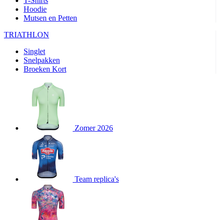
T-Shirts
product[80000905]
www.kalas.nl
1 jaar
Hoodie
Mutsen en Petten
product[80000903]
www.kalas.nl
1 jaar
product[80001034]
www.kalas.nl
1 jaar
TRIATHLON
product[80000951]
www.kalas.nl
1 jaar
Singlet
Snelpakken
product[80000046]
www.kalas.nl
1 jaar
Broeken Kort
product[24257]
www.kalas.nl
1 jaar
product[80001010]
www.kalas.nl
1 jaar
product[24293]
www.kalas.nl
1 jaar
product[80000922]
www.kalas.nl
1 jaar
Zomer 2026
product[80002188]
www.kalas.nl
1 jaar
product[80000997]
www.kalas.nl
1 jaar
product[80002564]
www.kalas.nl
1 jaar
product[80000040]
www.kalas.nl
1 jaar
Team replica's
product[24128]
www.kalas.nl
1 jaar
product[24135]
www.kalas.nl
1 jaar
product[80002191]
www.kalas.nl
1 jaar