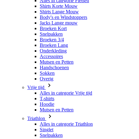
Broeken Kort
Snelpakken
Broeken 3/4
Broeken Lang
Onderkleding
Accessoires
Mutsen en Petten
Handschoenen
Sokken
Overig
Vrije tijd
Alles in categorie Vrije tijd
T-shirts
Hoodie
Mutsen en Petten
Triathlon
Alles in categorie Triathlon
Singlet
Snelpakken
Broeken Kort
Zomer 2026
Team replica's
Speciale edities
Opruiming