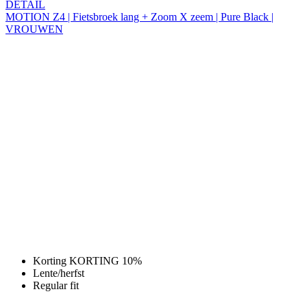
Korting KORTING 10%
Lente/herfst
Regular fit
MOTION Z4 | Fietsbroek lang + Zoom X zeem |
Pure Black | VROUWEN
Původní cena
164 €