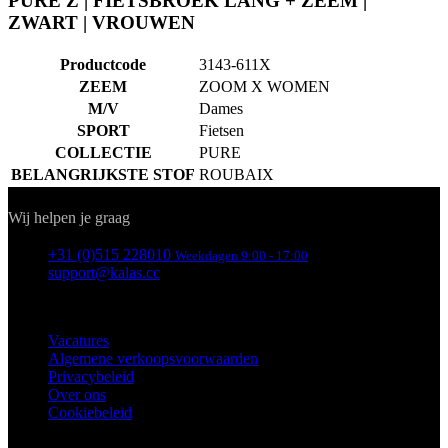
ZEEM
ZOOM X WOMEN
M/V
Dames
SPORT
Fietsen
COLLECTIE
PURE
BELANGRIJKSTE STOF
ROUBAIX
Contact
Wij helpen je graag
+31 (0)515 228010
Weekdagen 9:00 - 17:00
support@kalas.cc
INFORMATIE
Vacatures
Algemene verkoopsvoorwaarden
Privacybeleid
Over ons
Cookiebeleid
KLANTENSERVICE
Verzending
Retouren
Downloaden