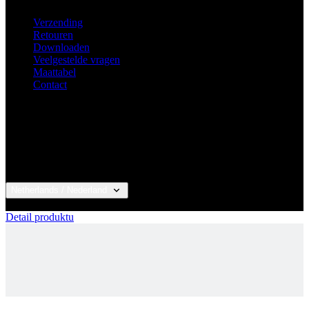
Veelgestelde vragen
Maattabel
Contact
Netherlands / Nederland
© 2026 KALAS Sportswear
Detail produktu
PURE Z | FIETSBROEK LANG + ZEEM |
ZWART | VROUWEN
Inloggen klant