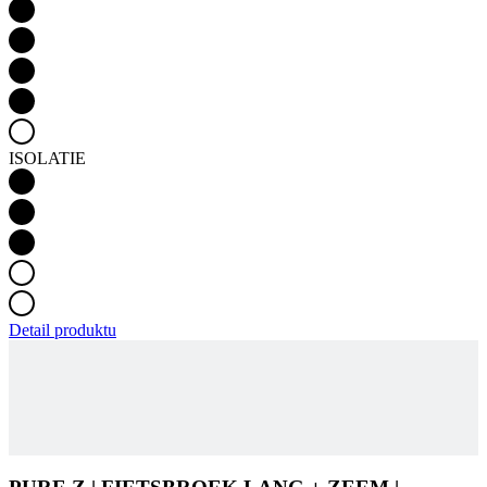
ISOLATIE
Detail produktu
PURE Z | FIETSBROEK LANG + ZEEM |
ZWART | VROUWEN
Productcode
3143-611X