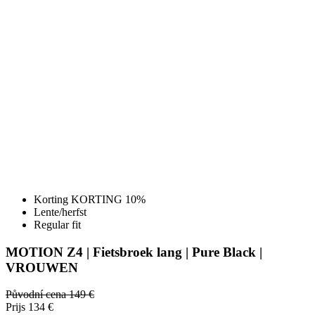
Korting KORTING 10%
Lente/herfst
Regular fit
MOTION Z4 | Fietsbroek lang | Pure Black |
VROUWEN
Původní cena
149 €
Prijs
134 €
DETAIL
MOTION Z4 | Fietsbroek lang + Zoom X zeem | Pure Black |
VROUWEN