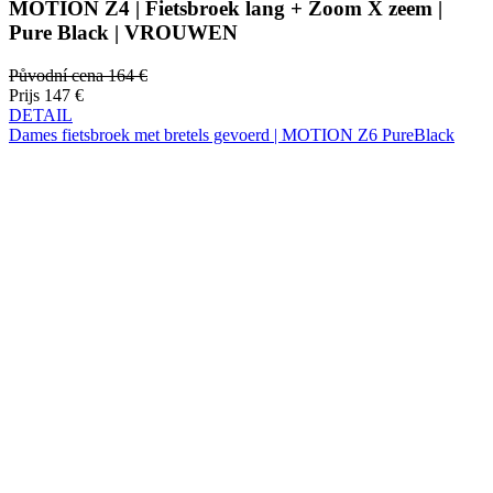
Prijs
147 €
DETAIL
Dames fietsbroek met bretels gevoerd | MOTION Z6 PureBlack
NIEUW
Lente/herfst
Regular fit