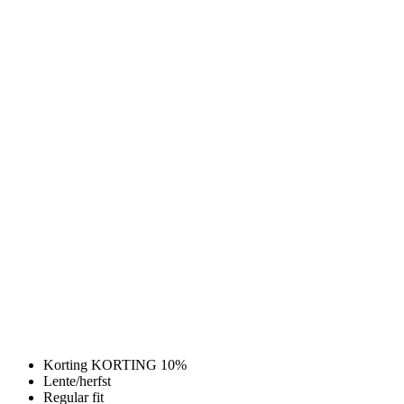
Korting KORTING 10%
Lente/herfst
Regular fit
KORTING 10%
Lente/herfst
Regular fit