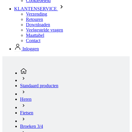
Veelgestelde vragen
Maattabel
Contact
Inloggen
Standaard producten
Heren
Fietsen
Broeken 3/4
PURE Z | Fietsbroek 3/4 (no bibs) geïsoleerde | zwart |
Maat: 2
(huidige pagina)