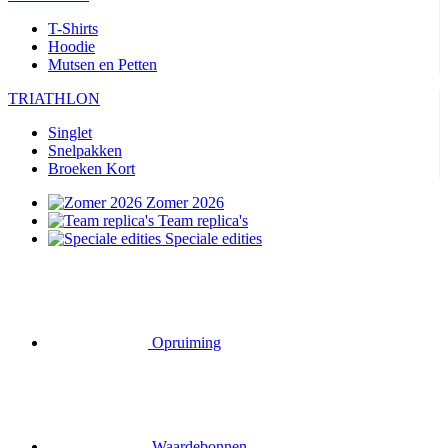
T-Shirts
Hoodie
Mutsen en Petten
TRIATHLON
Singlet
Snelpakken
Broeken Kort
Zomer 2026
Team replica's
Speciale edities
Opruiming
Waardebonnen
FIETSEN
Shirts Korte Mouw
Shirts Lange Mouw