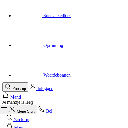
Opruiming
Waardebonnen
Inloggen
Zoek op
Mand
Je mandje is leeg
Bel
Menu
Sluit
Zoek op
Mand