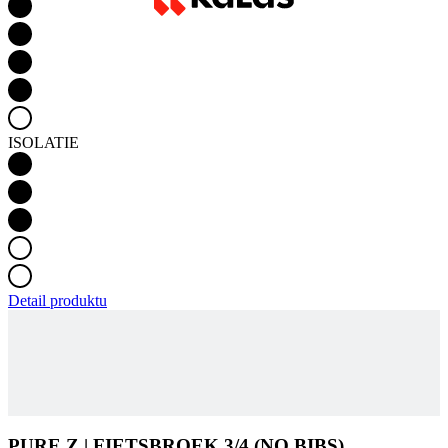
ISOLATIE
Detail produktu
PURE Z | FIETSBROEK 3/4 (NO BIBS)
GEÏSOLEERDE | ZWART
IN WINKELWAGEN
91,20 €