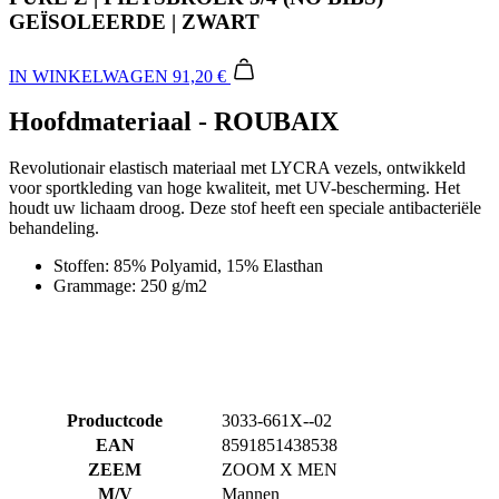
Hoofdmateriaal - ROUBAIX
Revolutionair elastisch materiaal met LYCRA vezels, ontwikkeld
voor sportkleding van hoge kwaliteit, met UV-bescherming. Het
houdt uw lichaam droog. Deze stof heeft een speciale antibacteriële
behandeling.
Stoffen: 85% Polyamid, 15% Elasthan
Grammage: 250 g/m2
Productcode
3033-661X--02
EAN
8591851438538
ZEEM
ZOOM X MEN
M/V
Mannen
SPORT
Fietsen
COLLECTIE
PURE
BELANGRIJKSTE STOF
ROUBAIX
MAAT
2