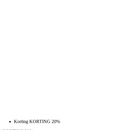
Korting KORTING 20%
KORTING 20%
PURE Z | FIETSBROEK 3/4 (NO BIBS)
GEÏSOLEERDE | ZWART