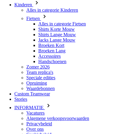
Shirts Korte Mouw
Shirts Lange Mouw
Jacks Lange Mouw
Broeken Kort
Broeken Lang
Accessoires
Handschoenen
Zomer 2026
Team replica's
Speciale edities
Opruiming
Waardebonnen
Custom Teamwear
Stories
INFORMATIE
Vacatures
Algemene verkoopsvoorwaarden
Privacybeleid
Over ons
Cookiebeleid
KLANTENSERVICE
Verzending
Retouren
Downloaden