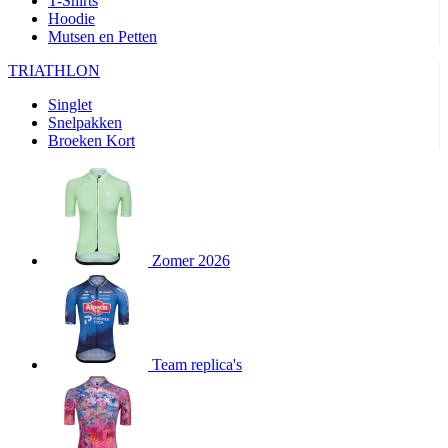
T-Shirts
product[80000905]
www.kalas.nl
1 jaar
Hoodie
Mutsen en Petten
product[80000903]
www.kalas.nl
1 jaar
product[80001034]
www.kalas.nl
1 jaar
TRIATHLON
product[80000951]
www.kalas.nl
1 jaar
Singlet
Snelpakken
product[80000046]
www.kalas.nl
1 jaar
Broeken Kort
product[24257]
www.kalas.nl
1 jaar
product[80001010]
www.kalas.nl
1 jaar
product[24293]
www.kalas.nl
1 jaar
product[80000922]
www.kalas.nl
1 jaar
Zomer 2026
product[80002188]
www.kalas.nl
1 jaar
product[80000997]
www.kalas.nl
1 jaar
product[80002564]
www.kalas.nl
1 jaar
product[80000040]
www.kalas.nl
1 jaar
Team replica's
product[24128]
www.kalas.nl
1 jaar
product[24135]
www.kalas.nl
1 jaar
product[80002191]
www.kalas.nl
1 jaar