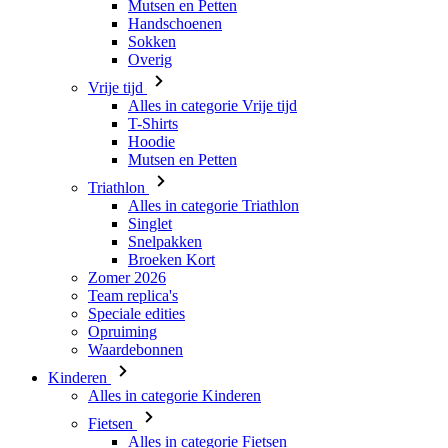
Vrije tijd
Alles in categorie Vrije tijd
T-Shirts
Hoodie
Mutsen en Petten
Triathlon
Alles in categorie Triathlon
Singlet
Snelpakken
Broeken Kort
Zomer 2026
Team replica's
Speciale edities
Opruiming
Waardebonnen
Kinderen
Alles in categorie Kinderen
Fietsen
Alles in categorie Fietsen
Shirts Korte Mouw
Shirts Lange Mouw
Jacks Lange Mouw
Broeken Kort
Broeken Lang