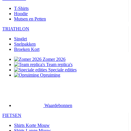
T-Shirts
Hoodie
Mutsen en Petten
TRIATHLON
Singlet
Snelpakken
Broeken Kort
Zomer 2026
Team replica's
Speciale edities
Opruiming
Waardebonnen
FIETSEN
Shirts Korte Mouw
Shirts Lange Mouw
Jacks Lange Mouw
Broeken Kort
Broeken Lang
Accessoires