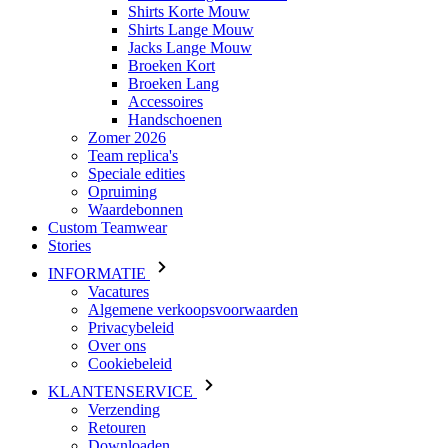
Accessoires
Handschoenen
Zomer 2026
Team replica's
Speciale edities
Opruiming
Waardebonnen
Custom Teamwear
Stories
INFORMATIE
Vacatures
Algemene verkoopsvoorwaarden
Privacybeleid
Over ons
Cookiebeleid
KLANTENSERVICE
Verzending
Retouren
Downloaden
Veelgestelde vragen
Maattabel
Contact
Inloggen