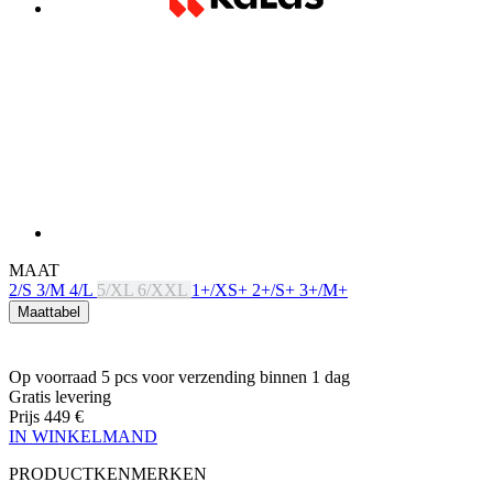
MAAT
2/S
3/M
4/L
5/XL
6/XXL
1+/XS+
2+/S+
3+/M+
Maattabel
Op voorraad 5 pcs
voor verzending binnen 1 dag
Gratis levering
Prijs
449 €
IN WINKELMAND
PRODUCTKENMERKEN
ADEMEND VERMOGEN