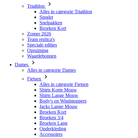
Broeken Kort
Zomer 2026
Team replica's
Speciale edities
Opruiming
Waardebonnen
Dames
Alles in categorie Dames
Fietsen
Alles in categorie Fietsen
Shirts Korte Mouw
Shirts Lange Mouw
Body's en Windstoppers
Jacks Lange Mouw
Broeken Kort
Broeken 3/4
Broeken Lang
Onderkleding
Accessoires
Mutsen en Petten
Handschoenen
Sokken
Overig