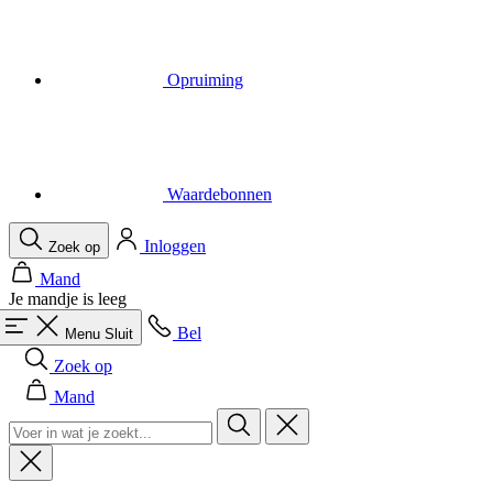
Waardebonnen
Inloggen
Zoek op
Mand
Je mandje is leeg
Bel
Menu
Sluit
Zoek op
Mand
Heren
Alles in categorie Heren
Fietsen