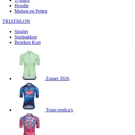
T-Shirts
product[80000905]
www.kalas.nl
1 jaar
Hoodie
Mutsen en Petten
product[80000903]
www.kalas.nl
1 jaar
product[80001034]
www.kalas.nl
1 jaar
TRIATHLON
product[80000951]
www.kalas.nl
1 jaar
Singlet
Snelpakken
product[80000046]
www.kalas.nl
1 jaar
Broeken Kort
product[24257]
www.kalas.nl
1 jaar
product[80001010]
www.kalas.nl
1 jaar
product[24293]
www.kalas.nl
1 jaar
product[80000922]
www.kalas.nl
1 jaar
Zomer 2026
product[80002188]
www.kalas.nl
1 jaar
product[80000997]
www.kalas.nl
1 jaar
product[80002564]
www.kalas.nl
1 jaar
product[80000040]
www.kalas.nl
1 jaar
Team replica's
product[24128]
www.kalas.nl
1 jaar
product[24135]
www.kalas.nl
1 jaar
product[80002191]
www.kalas.nl
1 jaar