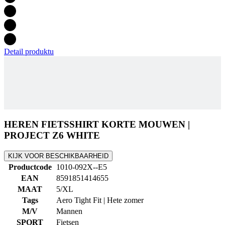
Detail produktu
HEREN FIETSSHIRT KORTE MOUWEN |
PROJECT Z6 WHITE
KIJK VOOR BESCHIKBAARHEID
Productcode
1010-092X--E5
EAN
8591851414655
MAAT
5/XL
Tags
Aero Tight Fit | Hete zomer
M/V
Mannen
SPORT
Fietsen
COLLECTIE
PROJECT
Accessoires
Heren fietsbroek met bretels | PASSION Z6 Black