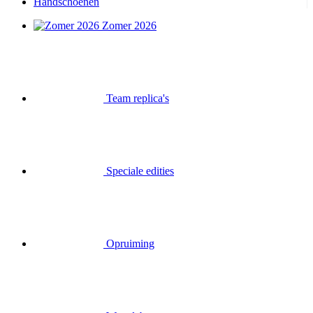
Handschoenen
Zomer 2026
Team replica's
Speciale edities
Opruiming
Waardebonnen
Inloggen
Zoek op
Mand