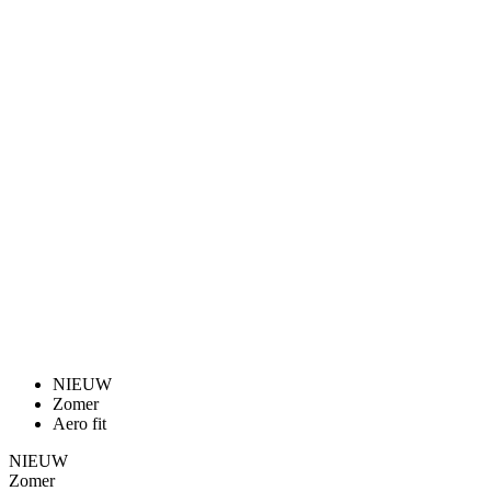
NIEUW
Zomer
Aero fit
NIEUW
Zomer
Aero fit
HEREN FIETSBROEK MET BRETELS
| PASSION Z6 BLACK