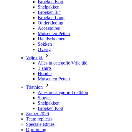
Accessoires
Mutsen en Petten
Handschoenen
Sokken
Overig
Vrije tijd
Alles in categorie Vrije tijd
T-shirts
Hoodie
Mutsen en Petten
Triathlon
Alles in categorie Triathlon
Singlet
Snelpakken
Broeken Kort
Zomer 2026
Team replica's
Speciale edities
Opruiming
Waardebonnen
Dames
Alles in categorie Dames
Fietsen