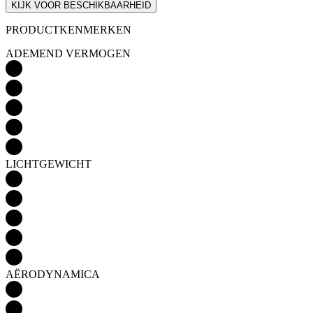
LICHTGEWICHT
AËRODYNAMICA