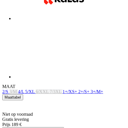
MAAT
2/S
3/M
4/L
5/XL
6/XXL
7/3XL
1+/XS+
2+/S+
3+/M+
Maattabel
Niet op voorraad
Gratis levering
Prijs
189 €
KIJK VOOR BESCHIKBAARHEID
PRODUCTKENMERKEN
ADEMEND VERMOGEN