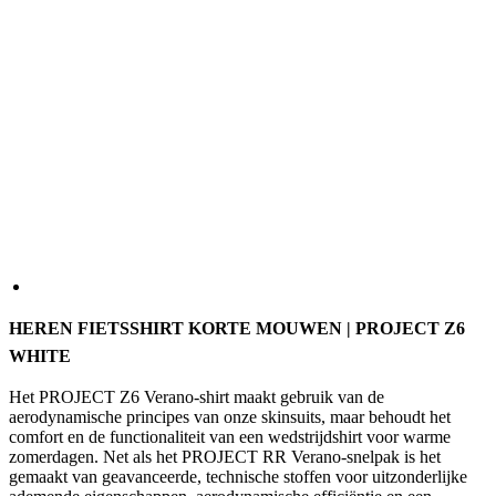
HEREN FIETSSHIRT KORTE MOUWEN | PROJECT Z6
WHITE
Het PROJECT Z6 Verano-shirt maakt gebruik van de
aerodynamische principes van onze skinsuits, maar behoudt het
comfort en de functionaliteit van een wedstrijdshirt voor warme
zomerdagen. Net als het PROJECT RR Verano-snelpak is het
gemaakt van geavanceerde, technische stoffen voor uitzonderlijke
ademende eigenschappen, aerodynamische efficiëntie en een
nauwkeurige pasvorm. Let op: de stof heeft een lage dichtheid. We
raden aan om zonnebrandcrème onder het shirt aan te brengen
wanneer je in fel zonlicht fietst.