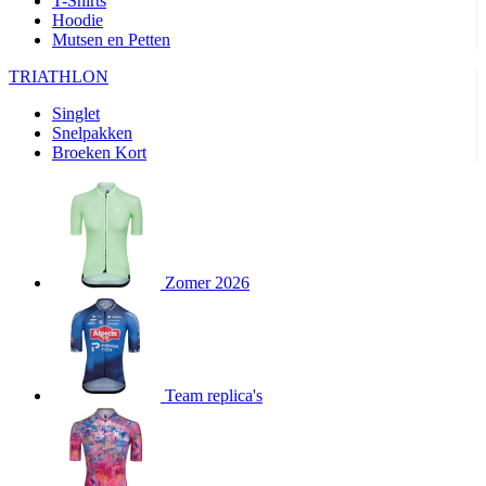
T-Shirts
product[20000351]
www.kalas.nl
11 maanden
Hoodie
4 weken
Mutsen en Petten
product[24388]
www.kalas.nl
11 maanden
TRIATHLON
4 weken
product[24213]
www.kalas.nl
11 maanden
Singlet
4 weken
Snelpakken
Broeken Kort
product[20000003]
www.kalas.nl
11 maanden
4 weken
product[23978]
www.kalas.nl
11 maanden
4 weken
product[24001]
www.kalas.nl
11 maanden
4 weken
Zomer 2026
product[80000590]
www.kalas.nl
11 maanden
4 weken
product[24003]
www.kalas.nl
11 maanden
4 weken
product[24008]
www.kalas.nl
11 maanden
Team replica's
4 weken
product[80000520]
www.kalas.nl
11 maanden
4 weken
product[23988]
www.kalas.nl
11 maanden