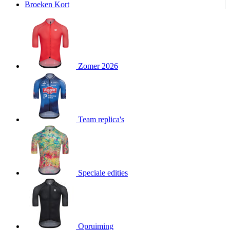
product[24240]
www.kalas.nl
11 maanden
Broeken Kort
4 weken
product[24243]
www.kalas.nl
11 maanden
4 weken
product[20000574]
www.kalas.nl
11 maanden
4 weken
Zomer 2026
product[20000249]
www.kalas.nl
11 maanden
4 weken
product[24039]
www.kalas.nl
11 maanden
4 weken
product[24058]
www.kalas.nl
11 maanden
Team replica's
4 weken
product[24152]
www.kalas.nl
11 maanden
4 weken
product[24106]
www.kalas.nl
11 maanden
4 weken
Speciale edities
product[20000153]
www.kalas.nl
11 maanden
4 weken
product[24390]
www.kalas.nl
11 maanden
4 weken
product[24376]
www.kalas.nl
11 maanden
Opruiming