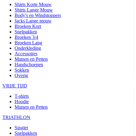
Shirts Korte Mouw
product[24506]
www.kalas.nl
11 maanden
Shirts Lange Mouw
4 weken
Body's en Windstoppers
Jacks Lange mouw
product[24256]
www.kalas.nl
11 maanden
4 weken
Broeken Kort
Snelpakken
product[20000616]
www.kalas.nl
11 maanden
Broeken 3/4
4 weken
Broeken Lang
product[80000016]
www.kalas.nl
11 maanden
Onderkleding
4 weken
Accessoires
Mutsen en Petten
product[24203]
www.kalas.nl
11 maanden
4 weken
Handschoenen
Sokken
product[24291]
www.kalas.nl
11 maanden
Overig
4 weken
VRIJE TIJD
product[20000085]
www.kalas.nl
11 maanden
4 weken
T-shirts
product[24266]
www.kalas.nl
11 maanden
Hoodie
4 weken
Mutsen en Petten
product[24278]
www.kalas.nl
11 maanden
4 weken
TRIATHLON
product[24189]
www.kalas.nl
11 maanden
Singlet
4 weken
Snelpakken