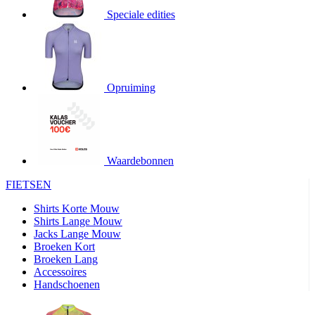
4 weken
Speciale edities
product[24345]
www.kalas.nl
11 maanden
4 weken
product[20000746]
www.kalas.nl
11 maanden
4 weken
Opruiming
product[24276]
www.kalas.nl
11 maanden
4 weken
product[24334]
www.kalas.nl
11 maanden
4 weken
product[24110]
www.kalas.nl
11 maanden
4 weken
Waardebonnen
product[24094]
www.kalas.nl
11 maanden
FIETSEN
4 weken
Shirts Korte Mouw
product[24081]
www.kalas.nl
11 maanden
4 weken
Shirts Lange Mouw
Jacks Lange Mouw
product[24032]
www.kalas.nl
11 maanden
Broeken Kort
4 weken
Broeken Lang
product[24107]
www.kalas.nl
11 maanden
Accessoires
4 weken
Handschoenen
product[24536]
www.kalas.nl
11 maanden
4 weken