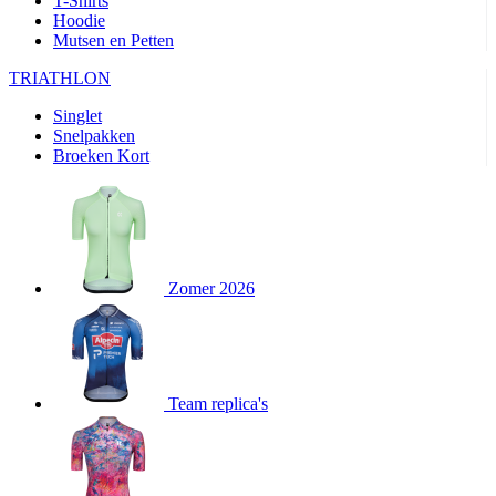
T-Shirts
product[80000905]
www.kalas.nl
1 jaar
Hoodie
Mutsen en Petten
product[80000903]
www.kalas.nl
1 jaar
product[80001034]
www.kalas.nl
1 jaar
TRIATHLON
product[80000951]
www.kalas.nl
1 jaar
Singlet
Snelpakken
product[80000046]
www.kalas.nl
1 jaar
Broeken Kort
product[24257]
www.kalas.nl
1 jaar
product[80001010]
www.kalas.nl
1 jaar
product[24293]
www.kalas.nl
1 jaar
product[80000922]
www.kalas.nl
1 jaar
Zomer 2026
product[80002188]
www.kalas.nl
1 jaar
product[80000997]
www.kalas.nl
1 jaar
product[80002564]
www.kalas.nl
1 jaar
product[80000040]
www.kalas.nl
1 jaar
Team replica's
product[24128]
www.kalas.nl
1 jaar
product[24135]
www.kalas.nl
1 jaar
product[80002191]
www.kalas.nl
1 jaar