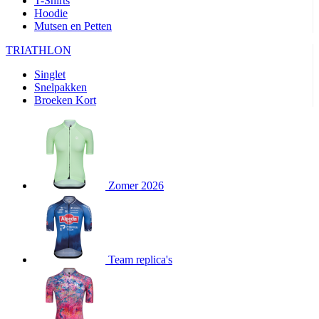
T-Shirts
product[80000905]
www.kalas.nl
1 jaar
Hoodie
Mutsen en Petten
product[80000903]
www.kalas.nl
1 jaar
product[80001034]
www.kalas.nl
1 jaar
TRIATHLON
product[80000951]
www.kalas.nl
1 jaar
Singlet
Snelpakken
product[80000046]
www.kalas.nl
1 jaar
Broeken Kort
product[24257]
www.kalas.nl
1 jaar
product[80001010]
www.kalas.nl
1 jaar
product[24293]
www.kalas.nl
1 jaar
product[80000922]
www.kalas.nl
1 jaar
Zomer 2026
product[80002188]
www.kalas.nl
1 jaar
product[80000997]
www.kalas.nl
1 jaar
product[80002564]
www.kalas.nl
1 jaar
product[80000040]
www.kalas.nl
1 jaar
Team replica's
product[24128]
www.kalas.nl
1 jaar
product[24135]
www.kalas.nl
1 jaar
product[80002191]
www.kalas.nl
1 jaar