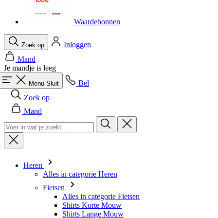
product[80000925]
www.kalas.nl
1 jaar
Waardebonnen
product[24105]
www.kalas.nl
1 jaar
product[80002336]
www.kalas.nl
1 jaar
Inloggen
Zoek op
product[24238]
www.kalas.nl
1 jaar
Mand
Je mandje is leeg
product[24377]
www.kalas.nl
1 jaar
Bel
product[80000982]
www.kalas.nl
1 jaar
Menu
Sluit
Zoek op
product[80002183]
www.kalas.nl
1 jaar
Mand
product[80002347]
www.kalas.nl
1 jaar
product[24368]
www.kalas.nl
1 jaar
product[80000924]
www.kalas.nl
1 jaar
product[80000926]
www.kalas.nl
1 jaar
Heren
product[24153]
www.kalas.nl
1 jaar
Alles in categorie Heren
product[80002705]
www.kalas.nl
1 jaar
Fietsen
product[80000990]
Alles in categorie Fietsen
www.kalas.nl
1 jaar
Shirts Korte Mouw
product[80000913]
www.kalas.nl
1 jaar
Shirts Lange Mouw