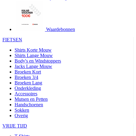
product[80002562]
www.kalas.nl
1 jaar
product[80002187]
www.kalas.nl
1 jaar
product[80000927]
www.kalas.nl
1 jaar
Waardebonnen
product[80000018]
www.kalas.nl
1 jaar
FIETSEN
product[24181]
www.kalas.nl
1 jaar
Shirts Korte Mouw
product[80000907]
www.kalas.nl
1 jaar
Shirts Lange Mouw
product[80002349]
www.kalas.nl
1 jaar
Body's en Windstoppers
Jacks Lange Mouw
product[80002342]
www.kalas.nl
1 jaar
Broeken Kort
product[80000041]
www.kalas.nl
1 jaar
Broeken 3/4
Broeken Lang
product[80000028]
www.kalas.nl
1 jaar
Onderkleding
Accessoires
product[80000044]
www.kalas.nl
1 jaar
Mutsen en Petten
product[80000001]
www.kalas.nl
1 jaar
Handschoenen
Sokken
product[80002186]
www.kalas.nl
1 jaar
Overig
product[24187]
www.kalas.nl
1 jaar
VRIJE TIJD
product[24520]
www.kalas.nl
1 jaar