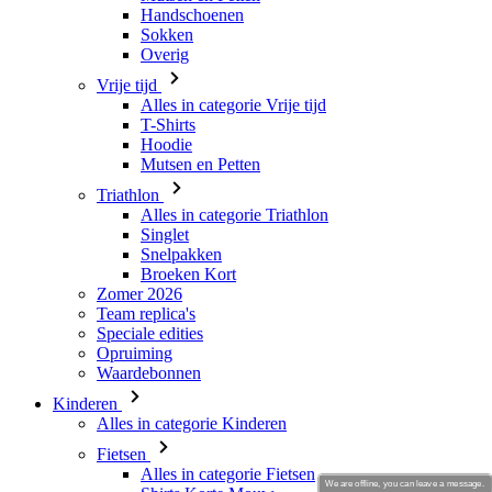
Handschoenen
Sokken
Overig
Vrije tijd
Alles in categorie Vrije tijd
T-Shirts
Hoodie
Mutsen en Petten
Triathlon
Alles in categorie Triathlon
Singlet
Snelpakken
Broeken Kort
Zomer 2026
Team replica's
Speciale edities
Opruiming
Waardebonnen
Kinderen
Alles in categorie Kinderen
Fietsen
Alles in categorie Fietsen
We are offline, you can leave a message.