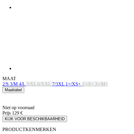
MAAT
2/S
3/M
4/L
5/XL
6/XXL
7/3XL
1+/XS+
2+/S+
3+/M+
Maattabel
Niet op voorraad
Prijs
129 €
KIJK VOOR BESCHIKBAARHEID
PRODUCTKENMERKEN