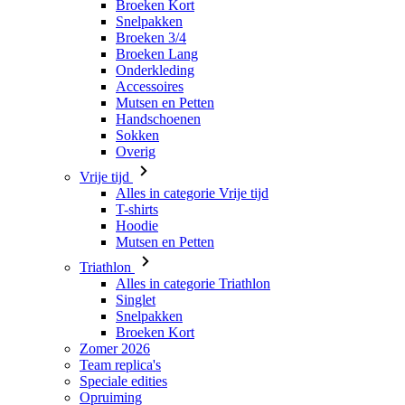
Broeken Kort
Snelpakken
Broeken 3/4
Broeken Lang
Onderkleding
Accessoires
Mutsen en Petten
Handschoenen
Sokken
Overig
Vrije tijd
Alles in categorie Vrije tijd
T-shirts
Hoodie
Mutsen en Petten
Triathlon
Alles in categorie Triathlon
Singlet
Snelpakken
Broeken Kort
Zomer 2026
Team replica's
Speciale edities
Opruiming