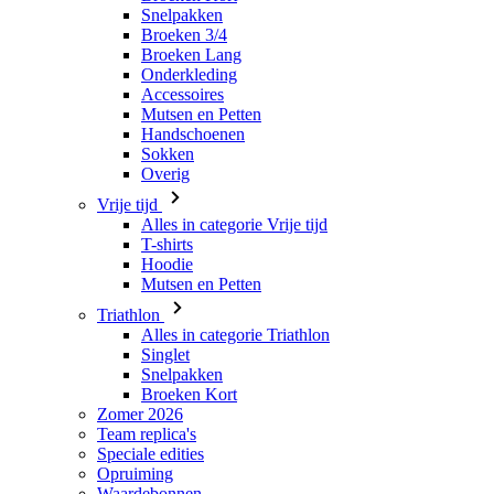
Mutsen en Petten
Handschoenen
Sokken
Overig
Vrije tijd
Alles in categorie Vrije tijd
T-shirts
Hoodie
Mutsen en Petten
Triathlon
Alles in categorie Triathlon
Singlet
Snelpakken
Broeken Kort
Zomer 2026
Team replica's
Speciale edities
Opruiming
Waardebonnen
Dames
Alles in categorie Dames
Fietsen