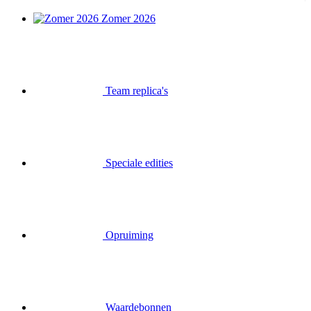
Zomer 2026
Team replica's
Speciale edities
Opruiming
Waardebonnen
Inloggen
Zoek op
Mand