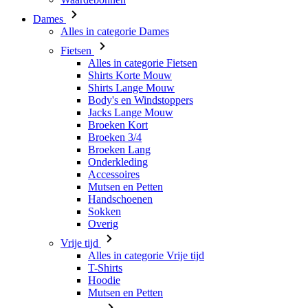
Alles in categorie Fietsen
Shirts Korte Mouw
Shirts Lange Mouw
Body's en Windstoppers
Jacks Lange Mouw
Broeken Kort
Broeken 3/4
Broeken Lang
Onderkleding
Accessoires
Mutsen en Petten
Handschoenen
Sokken
Overig
Vrije tijd
Alles in categorie Vrije tijd
T-Shirts
Hoodie
Mutsen en Petten
Triathlon
Alles in categorie Triathlon
Singlet
Snelpakken
Broeken Kort