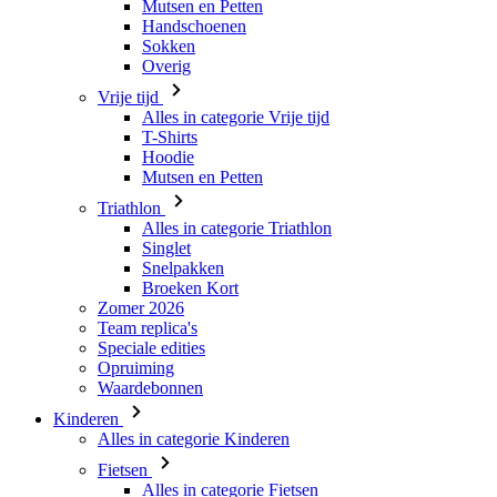
Vrije tijd
Alles in categorie Vrije tijd
T-Shirts
Hoodie
Mutsen en Petten
Triathlon
Alles in categorie Triathlon
Singlet
Snelpakken
Broeken Kort
Zomer 2026
Team replica's
Speciale edities
Opruiming
Waardebonnen
Kinderen
Alles in categorie Kinderen
Fietsen
Alles in categorie Fietsen
Shirts Korte Mouw
Shirts Lange Mouw
Jacks Lange Mouw
Broeken Kort
Broeken Lang