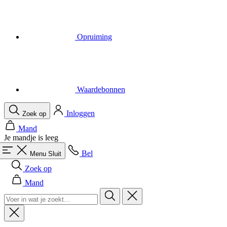
Waardebonnen
Inloggen
Zoek op
Mand
Je mandje is leeg
Bel
Menu
Sluit
Zoek op
Mand
Heren
Alles in categorie Heren
Fietsen