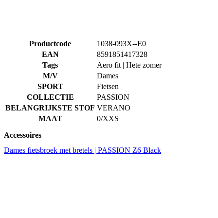
Productcode
1038-093X--E0
EAN
8591851417328
Tags
Aero fit | Hete zomer
M/V
Dames
SPORT
Fietsen
COLLECTIE
PASSION
BELANGRIJKSTE STOF
VERANO
MAAT
0/XXS
Accessoires
Dames fietsbroek met bretels | PASSION Z6 Black