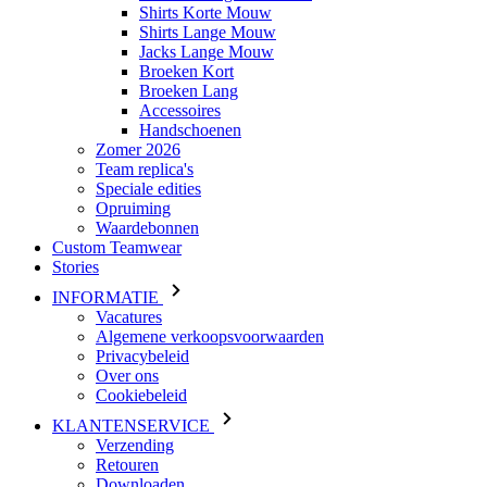
Accessoires
Handschoenen
Zomer 2026
Team replica's
Speciale edities
Opruiming
Waardebonnen
Custom Teamwear
Stories
INFORMATIE
Vacatures
Algemene verkoopsvoorwaarden
Privacybeleid
Over ons
Cookiebeleid
KLANTENSERVICE
Verzending
Retouren
Downloaden
Veelgestelde vragen
Maattabel
Contact
Inloggen