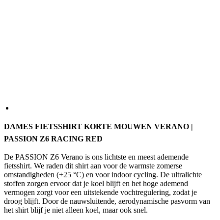
DAMES FIETSSHIRT KORTE MOUWEN VERANO |
PASSION Z6 RACING RED
De PASSION Z6 Verano is ons lichtste en meest ademende
fietsshirt. We raden dit shirt aan voor de warmste zomerse
omstandigheden (+25 °C) en voor indoor cycling. De ultralichte
stoffen zorgen ervoor dat je koel blijft en het hoge ademend
vermogen zorgt voor een uitstekende vochtregulering, zodat je
droog blijft. Door de nauwsluitende, aerodynamische pasvorm van
het shirt blijf je niet alleen koel, maar ook snel.
Let op: de stof heeft een lage dichtheid. We raden aan om
zonnebrandcrème onder het shirt aan te brengen wanneer je in fel
zonlicht fietst.
KLEUR