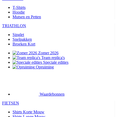
T-Shirts
Hoodie
Mutsen en Petten
TRIATHLON
Singlet
Snelpakken
Broeken Kort
Zomer 2026
Team replica's
Speciale edities
Opruiming
Waardebonnen
FIETSEN
Shirts Korte Mouw
Shirts Lange Mouw
Jacks Lange Mouw
Broeken Kort
Broeken Lang
Accessoires