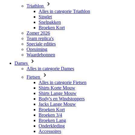
Broeken Kort
Zomer 2026
Team replica's
Speciale edities
Opruiming
Waardebonnen
Dames
Alles in categorie Dames
Fietsen
Alles in categorie Fietsen
Shirts Korte Mouw
Shirts Lange Mouw
Body's en Windstoppers
Jacks Lange Mouw
Broeken Kort
Broeken 3/4
Broeken Lang
Onderkleding
Accessoires
Mutsen en Petten
Handschoenen
Sokken
Overig