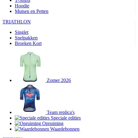
T-Shirts
Hoodie
Mutsen en Petten
TRIATHLON
Singlet
Snelpakken
Broeken Kort
Zomer 2026
Team replica's
Speciale edities
Opruiming
Waardebonnen