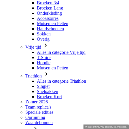
Broeken 3/4
Broeken Lang
Onderkleding
Accessoires
Mutsen en Petten
Handschoenen
Sokken
Overig
Vrije tijd
Alles in categorie Vrije tijd
T-Shirts
Hoodie
Mutsen en Petten
Triathlon
Alles in categorie Triathlon
Singlet
Snelpakken
Broeken Kort
Zomer 2026
Team replica's
Speciale edities
Opruiming
Waardebonnen
We are offline, you can leave a message.