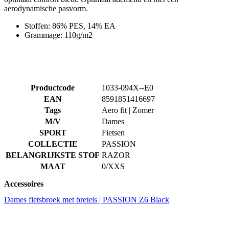
aerodynamische pasvorm.
Stoffen: 86% PES, 14% EA
Grammage: 110g/m2
Productcode
1033-094X--E0
EAN
8591851416697
Tags
Aero fit | Zomer
M/V
Dames
SPORT
Fietsen
COLLECTIE
PASSION
BELANGRIJKSTE STOF
RAZOR
MAAT
0/XXS
Accessoires
Dames fietsbroek met bretels | PASSION Z6 Black